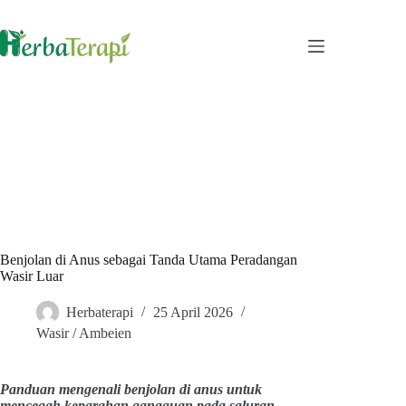
Skip
to
content
Benjolan di Anus sebagai Tanda Utama Peradangan
Wasir Luar
Herbaterapi
25 April 2026
Wasir / Ambeien
Panduan mengenali benjolan di anus untuk
mencegah keparahan gangguan pada saluran