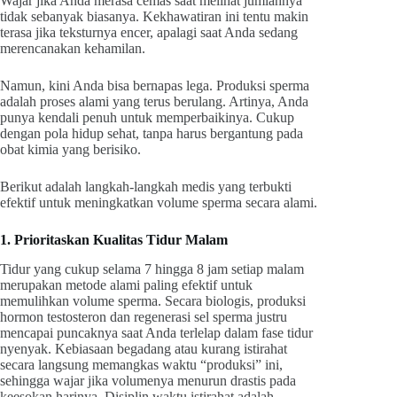
Wajar jika Anda merasa cemas saat melihat jumlahnya
tidak sebanyak biasanya. Kekhawatiran ini tentu makin
terasa jika teksturnya encer, apalagi saat Anda sedang
merencanakan kehamilan.
Namun, kini Anda bisa bernapas lega. Produksi sperma
adalah proses alami yang terus berulang. Artinya, Anda
punya kendali penuh untuk memperbaikinya. Cukup
dengan pola hidup sehat, tanpa harus bergantung pada
obat kimia yang berisiko.
Berikut adalah langkah-langkah medis yang terbukti
efektif untuk meningkatkan volume sperma secara alami.
1. Prioritaskan Kualitas Tidur Malam
Tidur yang cukup selama 7 hingga 8 jam setiap malam
merupakan metode alami paling efektif untuk
memulihkan volume sperma. Secara biologis, produksi
hormon testosteron dan regenerasi sel sperma justru
mencapai puncaknya saat Anda terlelap dalam fase tidur
nyenyak. Kebiasaan begadang atau kurang istirahat
secara langsung memangkas waktu “produksi” ini,
sehingga wajar jika volumenya menurun drastis pada
keesokan harinya. Disiplin waktu istirahat adalah