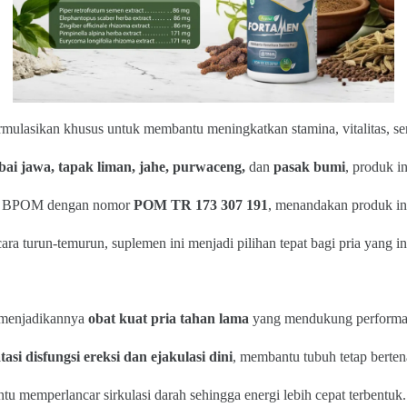
rmulasikan khusus untuk membantu meningkatkan stamina, vitalitas, se
bai jawa, tapak liman, jahe, purwaceng,
dan
pasak bumi
, produk i
dari BPOM dengan nomor
POM TR 173 307 191
, menandakan produk in
ra turun-temurun, suplemen ini menjadi pilihan tepat bagi pria yang 
 menjadikannya
obat kuat pria tahan lama
yang mendukung performa 
asi disfungsi ereksi dan ejakulasi dini
, membantu tubuh tetap bertena
u memperlancar sirkulasi darah sehingga energi lebih cepat terbentuk.