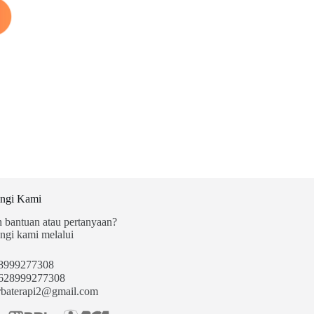
ngi Kami
 bantuan atau pertanyaan?
gi kami melalui
8999277308
28999277308
rbaterapi2@gmail.com