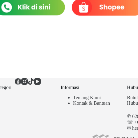
tegori
Informasi
Hubu
Tentang Kami
Butuh
Kontak & Bantuan
Hubun
✆
62
☏ +6
✉︎
he