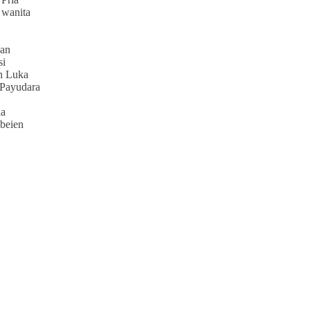
 wanita
an
si
h Luka
 Payudara
ia
beien