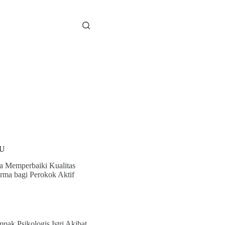
U
a Memperbaiki Kualitas
rma bagi Perokok Aktif
pak Psikologis Istri Akibat