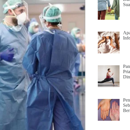
Sua
Apa
Infe
Pan
Pri
Din
Pen
Seb
Ber