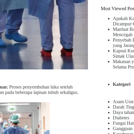
Most Viewed Pos
Apakah Ka
Dicampur 
Manfaat B
Mencegah 
Penyebab 
yang Jaran
Kapsul Kut
Simak Ula
Makanan y
Selama Pr
Kategori
uar.
Proses penyembuhan luka setelah
an pada beberapa lapisan tubuh sekaligus.
Asam Urat
Darah Ting
Daya tahan
Diabetes
Fungsi Hat
Gangguan
Kesuburan 