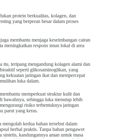
kan protein berkualitas, kolagen, dan
enting yang berperan besar dalam proses
juga membantu menjaga keseimbangan cairan
ta meningkatkan respons imun lokal di area
a itu, teripang mengandung kolagen alami dan
ioaktif seperti glikosaminoglikan, yang
g kekuatan jaringan ikat dan mempercepat
emulihan luka dalam.
membantu memperkuat struktur kulit dan
 di bawahnya, sehingga luka menutup lebih
mengurangi risiko terbentuknya jaringan
au parut yang keras.
 mengolah kedua bahan tersebut dalam
apsul herbal praktis. Tanpa bahan pengawet
ia sintetis, kandungannya aman untuk masa