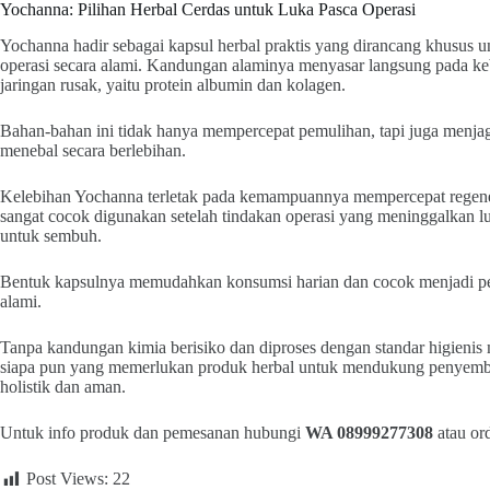
Yochanna: Pilihan Herbal Cerdas untuk Luka Pasca Operasi
Yochanna hadir sebagai kapsul herbal praktis yang dirancang khusus
operasi secara alami. Kandungan alaminya menyasar langsung pada k
jaringan rusak, yaitu protein albumin dan kolagen.
Bahan-bahan ini tidak hanya mempercepat pemulihan, tapi juga menjaga k
menebal secara berlebihan.
Kelebihan Yochanna terletak pada kemampuannya mempercepat regenera
sangat cocok digunakan setelah tindakan operasi yang meninggalkan l
untuk sembuh.
Bentuk kapsulnya memudahkan konsumsi harian dan cocok menjadi p
alami.
Tanpa kandungan kimia berisiko dan diproses dengan standar higienis
siapa pun yang memerlukan produk herbal untuk mendukung penyembu
holistik dan aman.
Untuk info produk dan pemesanan hubungi
WA 08999277308
atau or
Post Views:
22