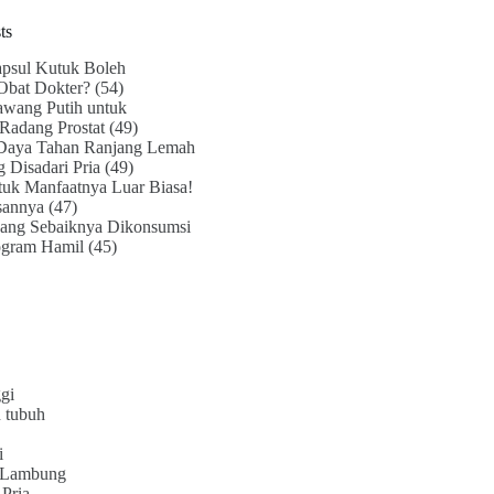
ts
psul Kutuk Boleh
Obat Dokter?
(54)
awang Putih untuk
Radang Prostat
(49)
Daya Tahan Ranjang Lemah
g Disadari Pria
(49)
uk Manfaatnya Luar Biasa!
sannya
(47)
ang Sebaiknya Dikonsumsi
ogram Hamil
(45)
gi
 tubuh
i
 Lambung
Pria