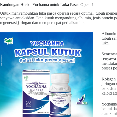
Kandungan Herbal Yochanna untuk Luka Pasca Operasi
Untuk menyembuhkan luka pasca operasi secara optimal, tubuh memerlu
senyawa antioksidan. Ikan kutuk mengandung albumin, jenis protein p
regenerasi jaringan dan mempercepat perbaikan luka.
Albumin 
tubuh ser
luka.
Sementar
senyawa b
mendukun
proses p
Kolagen 
jaringan
baik dan 
keloid at
Yochanna
bentuk k
atau kim