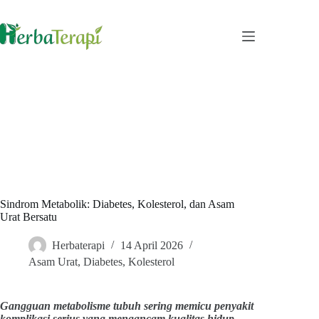
Skip
to
content
Sindrom Metabolik: Diabetes, Kolesterol, dan Asam
Urat Bersatu
Herbaterapi
14 April 2026
Asam Urat
,
Diabetes
,
Kolesterol
Gangguan metabolisme tubuh sering memicu penyakit
komplikasi serius yang mengancam kualitas hidup