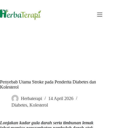
Skip
to
content
Penyebab Utama Stroke pada Penderita Diabetes dan
Kolesterol
Herbaterapi
14 April 2026
Diabetes
,
Kolesterol
Lonjakan kadar gula darah serta timbunan lemak
jahat memicu penyumbatan pembuluh darah otak