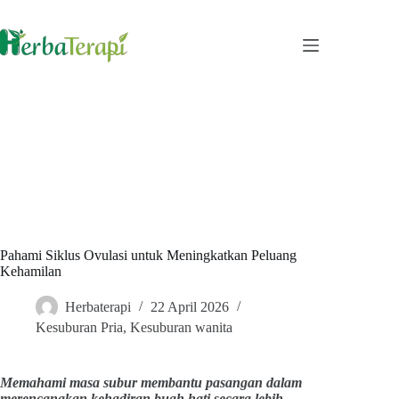
Skip
to
content
Pahami Siklus Ovulasi untuk Meningkatkan Peluang
Kehamilan
Herbaterapi
22 April 2026
Kesuburan Pria
,
Kesuburan wanita
Memahami masa subur membantu pasangan dalam
merencanakan kehadiran buah hati secara lebih