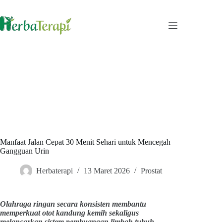
Skip
to
content
Manfaat Jalan Cepat 30 Menit Sehari untuk Mencegah
Gangguan Urin
Herbaterapi
13 Maret 2026
Prostat
Olahraga ringan secara konsisten membantu
memperkuat otot kandung kemih sekaligus
melancarkan sistem pembuangan limbah tubuh.