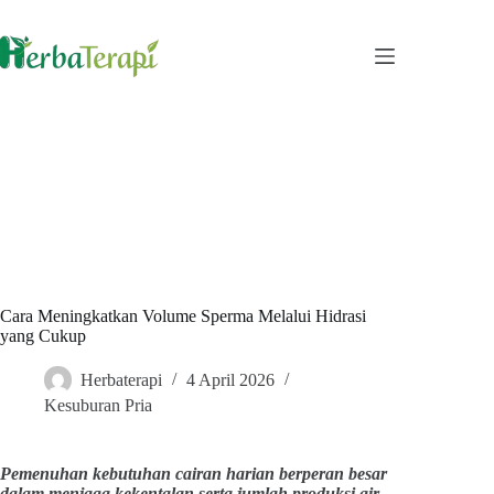
Skip
to
content
Cara Meningkatkan Volume Sperma Melalui Hidrasi
yang Cukup
Herbaterapi
4 April 2026
Kesuburan Pria
Pemenuhan kebutuhan cairan harian berperan besar
dalam menjaga kekentalan serta jumlah produksi air