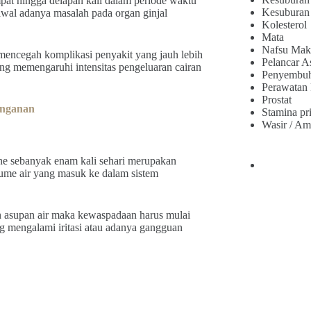
pat hingga delapan kali dalam periode waktu
Kesuburan
awal adanya masalah pada organ ginjal
Kolesterol
Mata
Nafsu Mak
 mencegah komplikasi penyakit yang jauh lebih
Pelancar A
yang memengaruhi intensitas pengeluaran cairan
Penyembu
Perawatan
Prostat
anganan
Stamina pr
Wasir / Am
ne sebanyak enam kali sehari merupakan
lume air yang masuk ke dalam sistem
an asupan air maka kewaspadaan harus mulai
g mengalami iritasi atau adanya gangguan