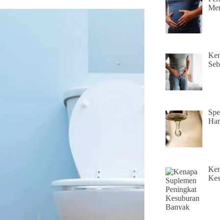
Men
Ken
Seb
Spe
Ham
Ken
Kes