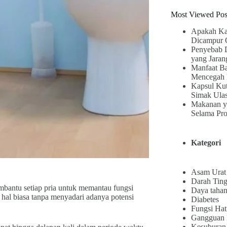
Most Viewed Pos
Apakah Ka
Dicampur 
Penyebab 
yang Jaran
Manfaat B
Mencegah 
Kapsul Kut
Simak Ula
Makanan y
Selama Pr
Kategori
Asam Urat
Darah Ting
embantu setiap pria untuk memantau fungsi
Daya tahan
 hal biasa tanpa menyadari adanya potensi
Diabetes
Fungsi Hat
Gangguan
Kesuburan 