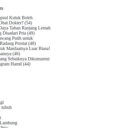
ts
psul Kutuk Boleh
Obat Dokter?
(54)
Daya Tahan Ranjang Lemah
g Disadari Pria
(49)
awang Putih untuk
Radang Prostat
(48)
uk Manfaatnya Luar Biasa!
sannya
(46)
ang Sebaiknya Dikonsumsi
ogram Hamil
(44)
gi
 tubuh
i
 Lambung
Pria