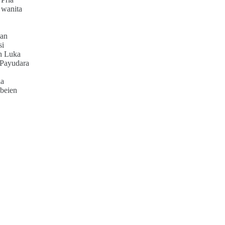
 wanita
an
si
h Luka
 Payudara
ia
beien