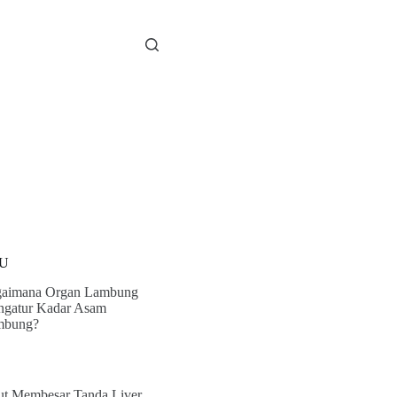
U
aimana Organ Lambung
gatur Kadar Asam
mbung?
ut Membesar Tanda Liver