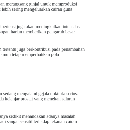
akan merangsang ginjal untuk memproduksi
 lebih sering mengeluarkan cairan guna
hipertensi juga akan meningkatkan intensitas
asupan harian memberikan pengaruh besar
 tertentu juga berkontribusi pada penambahan
 namun tetap memperhatikan pola
 sedang mengalami gejala nokturia serius.
da kelenjar prostat yang menekan saluran
hanya sedikit menandakan adanya masalah
i sangat sensitif terhadap tekanan cairan