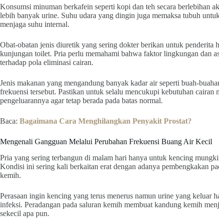
Konsumsi minuman berkafein seperti kopi dan teh secara berlebihan 
lebih banyak urine. Suhu udara yang dingin juga memaksa tubuh untuk
menjaga suhu internal.
Obat-obatan jenis diuretik yang sering dokter berikan untuk penderita 
kunjungan toilet. Pria perlu memahami bahwa faktor lingkungan dan 
terhadap pola eliminasi cairan.
Jenis makanan yang mengandung banyak kadar air seperti buah-buahan
frekuensi tersebut. Pastikan untuk selalu mencukupi kebutuhan cairan
pengeluarannya agar tetap berada pada batas normal.
Baca:
Bagaimana Cara Menghilangkan Penyakit Prostat?
Mengenali Gangguan Melalui Perubahan Frekuensi Buang Air Kecil
Pria yang sering terbangun di malam hari hanya untuk kencing mungkin
Kondisi ini sering kali berkaitan erat dengan adanya pembengkakan pa
kemih.
Perasaan ingin kencing yang terus menerus namun urine yang keluar 
infeksi. Peradangan pada saluran kemih membuat kandung kemih menjad
sekecil apa pun.