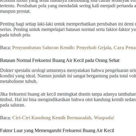
Kondisi tubuh yang sehat biasanya membuang sisa cairan sebanyak em
tertentu. Perubahan pola yang mendadak sering kali menjadi pertanda 
maupun prostat.
Penting bagi setiap laki-laki untuk memperhatikan perubahan ini demi
serius. Penting untuk mempelajari batasan normal serta faktor-faktor 
pada tubuh pria.
Baca:
Penyumbatan Saluran Kemih: Penyebab Gejala, Cara Pen
Batasan Normal Frekuensi Buang Air Kecil pada Orang Sehat
Dokter spesialis urologi umumnya menyatakan bahwa pengeluaran uri
kondisi yang ideal. Namun jumlah ini sangat bergantung pada total vo
metabolisme tubuh.
Jika frekuensi buang air kecil meningkat drastis tanpa adanya tambah
timbul. Hal ini bisa mengindikasikan bahwa otot kandung kemih sedan
pada saluran.
Baca:
Ciri-Ciri Kandung Kemih Bermasalah, Waspada!
Faktor Luar yang Memengaruhi Frekuensi Buang Air Kecil