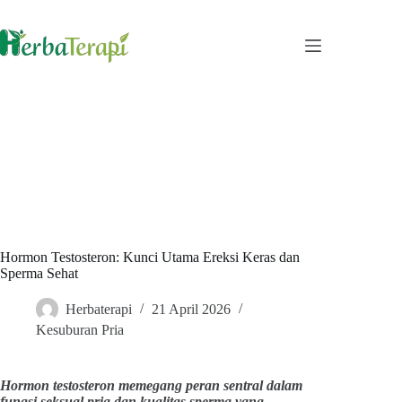
Skip
to
content
Hormon Testosteron: Kunci Utama Ereksi Keras dan
Sperma Sehat
Herbaterapi
21 April 2026
Kesuburan Pria
Hormon testosteron memegang peran sentral dalam
fungsi seksual pria dan kualitas sperma yang