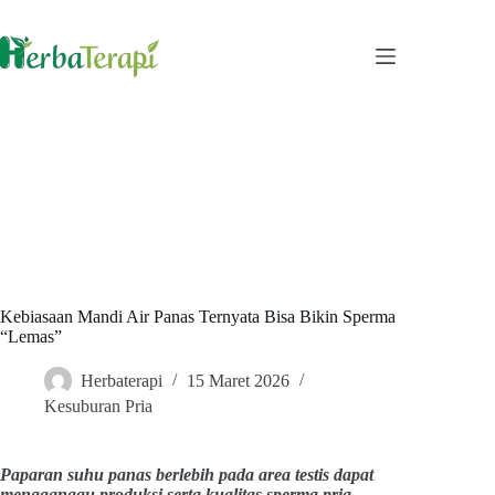
Skip
to
content
Kebiasaan Mandi Air Panas Ternyata Bisa Bikin Sperma
“Lemas”
Herbaterapi
15 Maret 2026
Kesuburan Pria
Paparan suhu panas berlebih pada area testis dapat
mengganggu produksi serta kualitas sperma pria