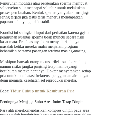
Penurunan motilitas atau pergerakan sperma membuat
sel tersebut sulit mencapai sel telur untuk melakukan
proses pembuahan. Bentuk sperma yang abnormal juga
sering terjadi jika testis terus menerus mendapatkan
paparan suhu yang tidak stabil.
Kondisi ini seringkali luput dari perhatian karena gejala
penurunan kualitas sperma tidak muncul secara fisik
kasat mata. Pria biasanya baru menyadari adanya
masalah ketika mereka mulai menjalani program
kehamilan bersama pasangan tercinta masing-masing.
Meskipun banyak orang merasa rileks saat berendam,
namun risiko jangka panjang tetap membayangi
kesuburan mereka nantinya. Dokter menyarankan setiap
pria untuk membatasi frekuensi penggunaan air hangat
demi menjaga kesehatan sel reproduksi mereka.
Baca:
Tidur Cukup untuk Kesuburan Pria
Pentingnya Menjaga Suhu Area Intim Tetap Dingin
Para ahli merekomendasikan kompres dingin pada area
testis setelah beraktivitas berat atau terpapar panas dalam