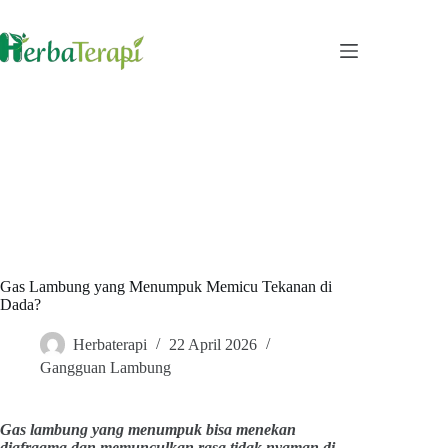
Skip
to
content
Gas Lambung yang Menumpuk Memicu Tekanan di
Dada?
Herbaterapi
22 April 2026
Gangguan Lambung
Gas lambung yang menumpuk bisa menekan
diafragma dan memunculkan rasa tidak nyaman di