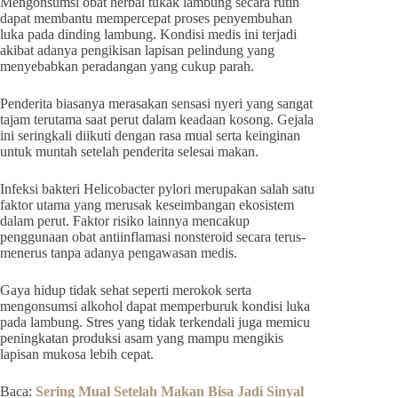
Mengonsumsi obat herbal tukak lambung secara rutin
dapat membantu mempercepat proses penyembuhan
luka pada dinding lambung. Kondisi medis ini terjadi
akibat adanya pengikisan lapisan pelindung yang
menyebabkan peradangan yang cukup parah.
Penderita biasanya merasakan sensasi nyeri yang sangat
tajam terutama saat perut dalam keadaan kosong. Gejala
ini seringkali diikuti dengan rasa mual serta keinginan
untuk muntah setelah penderita selesai makan.
Infeksi bakteri Helicobacter pylori merupakan salah satu
faktor utama yang merusak keseimbangan ekosistem
dalam perut. Faktor risiko lainnya mencakup
penggunaan obat antiinflamasi nonsteroid secara terus-
menerus tanpa adanya pengawasan medis.
Gaya hidup tidak sehat seperti merokok serta
mengonsumsi alkohol dapat memperburuk kondisi luka
pada lambung. Stres yang tidak terkendali juga memicu
peningkatan produksi asam yang mampu mengikis
lapisan mukosa lebih cepat.
Baca:
Sering Mual Setelah Makan Bisa Jadi Sinyal