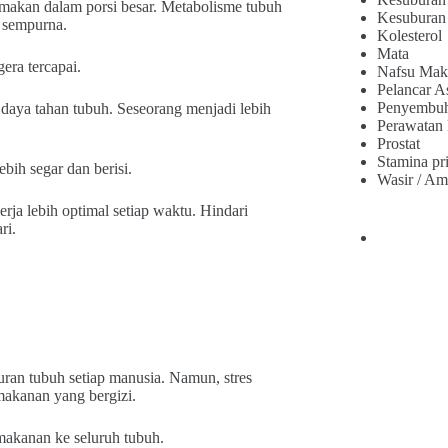
akan dalam porsi besar. Metabolisme tubuh
Kesuburan
n sempurna.
Kolesterol
Mata
era tercapai.
Nafsu Mak
Pelancar A
Penyembu
daya tahan tubuh. Seseorang menjadi lebih
Perawatan
Prostat
Stamina pr
bih segar dan berisi.
Wasir / Am
ja lebih optimal setiap waktu. Hindari
ri.
an tubuh setiap manusia. Namun, stres
makanan yang bergizi.
akanan ke seluruh tubuh.