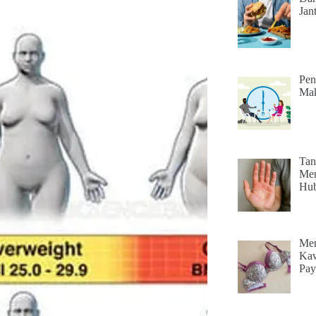
Jan
Pen
Mak
Tan
Mem
Hu
Men
Kaw
Pay