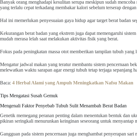
Banyak orang menghadapi kesulitan serupa meskipun sudah mencoba m
yang terlalu cepat terkadang membakar kalori sebelum terserap denga
Hal ini memerlukan penyesuaian gaya hidup agar target berat badan seg
Kekurangan berat badan yang ekstrem juga dapat memengaruhi sistem 
mudah merasa lelah saat melakukan aktivitas fisik yang berat.
Fokus pada peningkatan massa otot memberikan tampilan tubuh yang le
Mengatur jadwal makan yang teratur membantu sistem pencernaan beker
melewatkan waktu sarapan agar energi tubuh tetap terjaga sepanjang ha
Baca:
4 Herbal Alami yang Ampuh Meningkatkan Nafsu Makan
Tips Mengatasi Susah Gemuk
Mengenali Faktor Penyebab Tubuh Sulit Menambah Berat Badan
Genetik memegang peranan penting dalam menentukan bentuk dan ukur
pikiran seringkali menurunkan keinginan seseorang untuk menyantap 
Gangguan pada sistem pencernaan juga menghambat penyerapan sari m