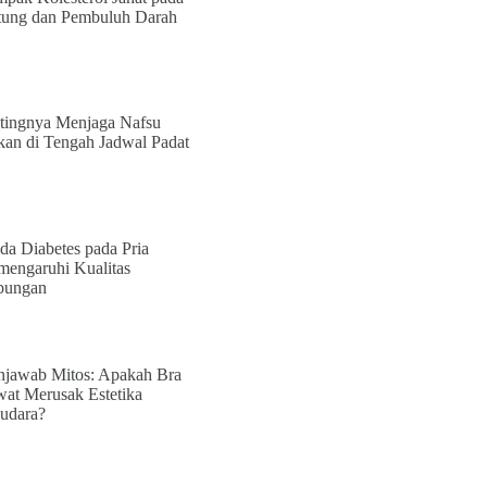
tung dan Pembuluh Darah
tingnya Menjaga Nafsu
an di Tengah Jadwal Padat
da Diabetes pada Pria
engaruhi Kualitas
bungan
jawab Mitos: Apakah Bra
at Merusak Estetika
udara?