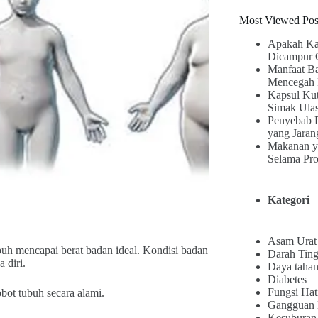
Most Viewed Pos
Apakah Ka
Dicampur 
Manfaat B
Mencegah 
Kapsul Kut
Simak Ula
Penyebab 
yang Jaran
Makanan y
Selama Pr
Kategori
Asam Urat
h mencapai berat badan ideal. Kondisi badan
Darah Ting
 diri.
Daya tahan
Diabetes
Fungsi Hat
ot tubuh secara alami.
Gangguan
Kesuburan 