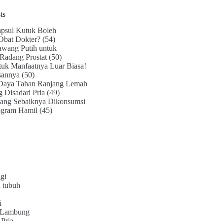
ts
psul Kutuk Boleh
Obat Dokter?
(54)
awang Putih untuk
Radang Prostat
(50)
uk Manfaatnya Luar Biasa!
sannya
(50)
Daya Tahan Ranjang Lemah
g Disadari Pria
(49)
ang Sebaiknya Dikonsumsi
ogram Hamil
(45)
gi
 tubuh
i
 Lambung
Pria