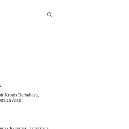
U
ir Kronis Berbahaya,
eralah Atasi!
pak Kolesterol Jahat pada