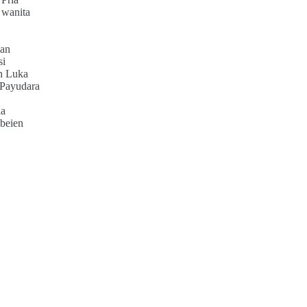
 wanita
an
si
h Luka
 Payudara
ia
beien