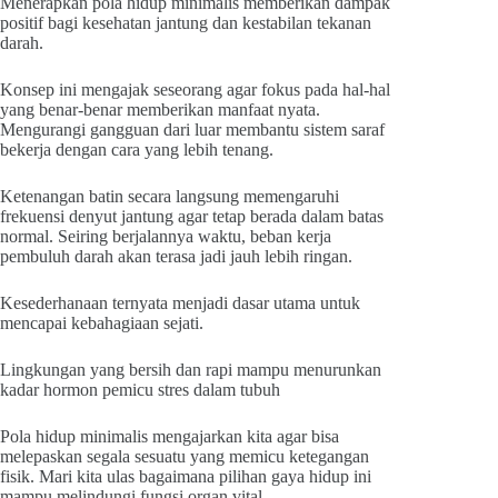
Menerapkan pola hidup minimalis memberikan dampak
positif bagi kesehatan jantung dan kestabilan tekanan
darah.
Konsep ini mengajak seseorang agar fokus pada hal-hal
yang benar-benar memberikan manfaat nyata.
Mengurangi gangguan dari luar membantu sistem saraf
bekerja dengan cara yang lebih tenang.
Ketenangan batin secara langsung memengaruhi
frekuensi denyut jantung agar tetap berada dalam batas
normal. Seiring berjalannya waktu, beban kerja
pembuluh darah akan terasa jadi jauh lebih ringan.
Kesederhanaan ternyata menjadi dasar utama untuk
mencapai kebahagiaan sejati.
Lingkungan yang bersih dan rapi mampu menurunkan
kadar hormon pemicu stres dalam tubuh
Pola hidup minimalis mengajarkan kita agar bisa
melepaskan segala sesuatu yang memicu ketegangan
fisik. Mari kita ulas bagaimana pilihan gaya hidup ini
mampu melindungi fungsi organ vital.