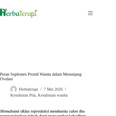
Skip
to
content
Peran Suplemen Promil Wanita dalam Menunjang
Ovulasi
Herbaterapi
7 Mei 2026
Kesuburan Pria
,
Kesuburan wanita
Memahami siklus reproduksi membantu calon ibu
mempersiapkan tubuh demi menyambut kehadiran