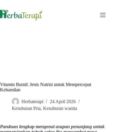
Skip
to
content
Vitamin Bumil: Jenis Nutrisi untuk Mempercepat
Kehamilan
Herbaterapi
24 April 2026
Kesuburan Pria
,
Kesuburan wanita
Panduan lengkap mengenai asupan penunjang untuk
mempersiapkan tubuh calon ibu menyambut masa