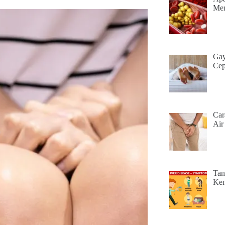
Men
Gay
Cep
Car
Air
Tan
Ken