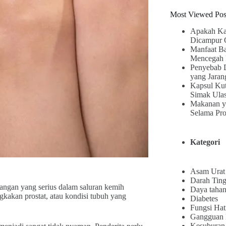
Most Viewed Pos
Apakah Ka
Dicampur 
Manfaat B
Mencegah 
Penyebab 
yang Jaran
Kapsul Kut
Simak Ula
Makanan y
Selama Pr
Kategori
Asam Urat
Darah Ting
adangan yang serius dalam saluran kemih
Daya tahan
ngkakan prostat, atau kondisi tubuh yang
Diabetes
Fungsi Hat
Gangguan
Kesuburan 