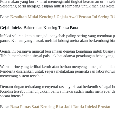
Pola makan yang buruk turut memengaruhi tingkat keasaman urine sehin
Seseorang perlu menjaga asupan nutrisi seimbang untuk menjaga kest
Baca:
Kesulitan Mulai Kencing? Gejala Awal Prostat Ini Sering D
Gejala Infeksi Bakteri dan Kencing Terasa Panas
Infeksi saluran kemih menjadi penyebab paling sering yang membuat p
panas. Kuman yang masuk melalui lubang uretra akan berkembang biak 
Gejala ini biasanya muncul bersamaan dengan keinginan untuk buang ai
Tubuh memberikan sinyal palsu akibat adanya peradangan hebat yang t
Warna urine yang terlihat keruh atau berbau menyengat menjadi indikasi
Penderita disarankan untuk segera melakukan pemeriksaan laboratoriu
menyerang sistem tersebut.
Demam ringan terkadang menyertai rasa nyeri saat berkemih sebagai b
Kondisi tersebut menunjukkan bahwa infeksi sudah mulai menyebar 
secara intensif.
Baca:
Rasa Panas Saat Kencing Bisa Jadi Tanda Infeksi Prostat