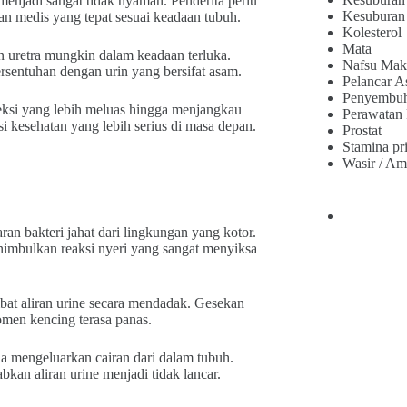
 menjadi sangat tidak nyaman. Penderita perlu
Kesuburan
n medis yang tepat sesuai keadaan tubuh.
Kolesterol
Mata
 uretra mungkin dalam keadaan terluka.
Nafsu Mak
ersentuhan dengan urin yang bersifat asam.
Pelancar A
Penyembu
eksi yang lebih meluas hingga menjangkau
Perawatan
i kesehatan yang lebih serius di masa depan.
Prostat
Stamina pr
Wasir / Am
ran bakteri jahat dari lingkungan yang kotor.
imbulkan reaksi nyeri yang sangat menyiksa
bat aliran urine secara mendadak. Gesekan
men kencing terasa panas.
a mengeluarkan cairan dari dalam tubuh.
kan aliran urine menjadi tidak lancar.