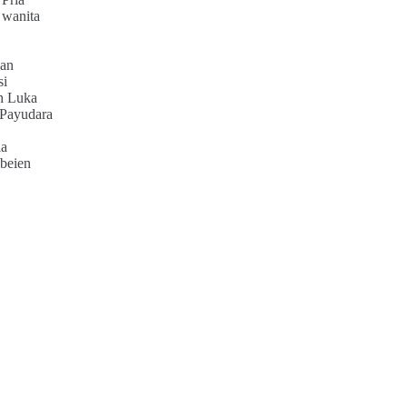
 wanita
an
si
h Luka
 Payudara
ia
beien