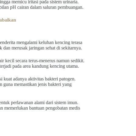
gga memicu iritasi pada sistem urinaria.
abilan pH cairan dalam saluran pembuangan.
iabaikan
enderita mengalami keluhan kencing terasa
dan merusak jaringan sehat di sekitarnya.
r kecil secara terus-menerus namun sedikit.
erjadi pada area kandung kencing utama.
 kuat adanya aktivitas bakteri patogen.
m guna memastikan jenis bakteri yang
entuk perlawanan alami dari sistem imun.
dan memerlukan bantuan pengobatan medis