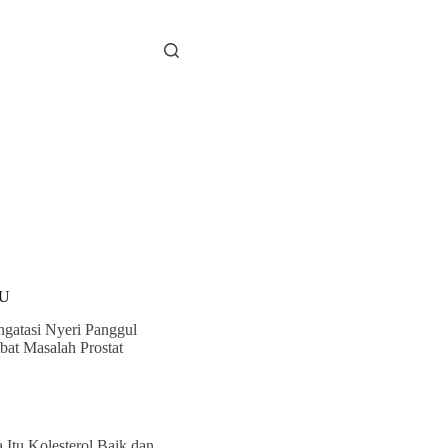
U
gatasi Nyeri Panggul
bat Masalah Prostat
 Itu Kolesterol Baik dan