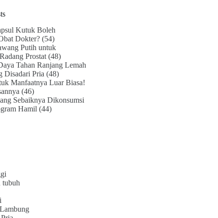
ts
psul Kutuk Boleh
Obat Dokter?
(54)
awang Putih untuk
Radang Prostat
(48)
Daya Tahan Ranjang Lemah
g Disadari Pria
(48)
uk Manfaatnya Luar Biasa!
sannya
(46)
ang Sebaiknya Dikonsumsi
ogram Hamil
(44)
gi
 tubuh
i
 Lambung
Pria