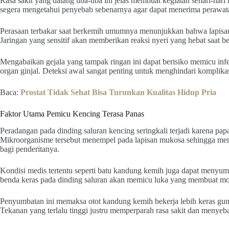
Rasa sakit yang datang tiba-tiba ini jelas membuat kegiatan sehari-hari
segera mengetahui penyebab sebenarnya agar dapat menerima perawata
Perasaan terbakar saat berkemih umumnya menunjukkan bahwa lapisan
Jaringan yang sensitif akan memberikan reaksi nyeri yang hebat saat b
Mengabaikan gejala yang tampak ringan ini dapat berisiko memicu inf
organ ginjal. Deteksi awal sangat penting untuk menghindari komplikas
Baca:
Prostat Tidak Sehat Bisa Turunkan Kualitas Hidup Pria
Faktor Utama Pemicu Kencing Terasa Panas
Peradangan pada dinding saluran kencing seringkali terjadi karena papa
Mikroorganisme tersebut menempel pada lapisan mukosa sehingga men
bagi penderitanya.
Kondisi medis tertentu seperti batu kandung kemih juga dapat menyum
benda keras pada dinding saluran akan memicu luka yang membuat mo
Penyumbatan ini memaksa otot kandung kemih bekerja lebih keras gun
Tekanan yang terlalu tinggi justru memperparah rasa sakit dan menyebab