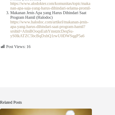
https://www.alodokter.com/komunitas/topic/maka
nan-apa-saja-yang-harus-dihindari-selama-promil-
Makanan Jenis Apa yang Harus Dihindari Saat
Program Hamil (Halodoc)
https://www.halodoc.com/artikel/makanan-jenis-
apa-yang-harus-dihindari-saat-program-hamil?
srsltid=AfmBOoqsEuhYmstztcDeqSu-
yS0lkATZC5bcBqDxhQ1rwU0DWSqgP5a6
Post Views:
16
Related Posts