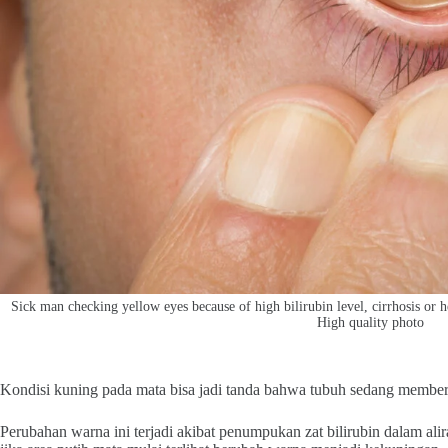
Sick man checking yellow eyes because of high bilirubin level, cirrhosis or he
High quality photo
Kondisi kuning pada mata bisa jadi tanda bahwa tubuh sedang memberik
Perubahan warna ini terjadi akibat penumpukan zat bilirubin dalam ali