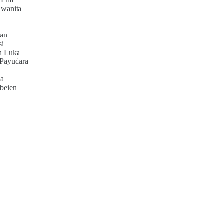
 wanita
an
si
h Luka
 Payudara
ia
beien