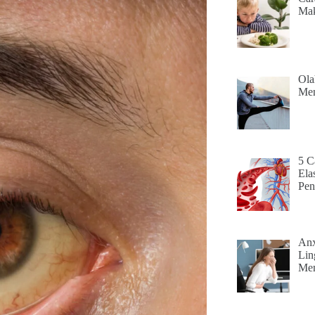
Ma
Ola
Men
5 C
Ela
Pen
Anx
Lin
Mem