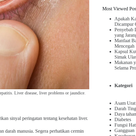
Most Viewed Pos
Apakah Ka
Dicampur 
Penyebab 
yang Jaran
Manfaat B
Mencegah 
Kapsul Kut
Simak Ula
Makanan y
Selama Pr
Kategori
patitis. Liver disease, liver problems or jaundice.
Asam Urat
Darah Ting
Daya tahan
an sinyal peringatan tentang kesehatan liver.
Diabetes
Fungsi Hat
Gangguan
ran darah manusia. Segera perhatikan cermin
Kesuburan 