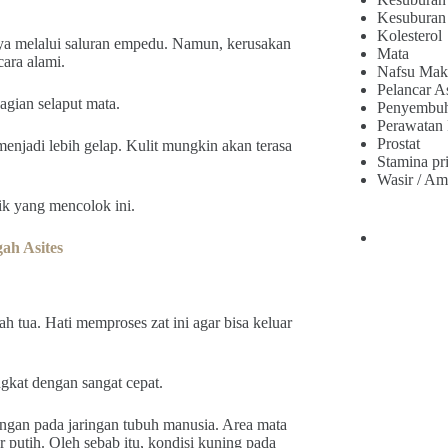
Kesuburan
Kolesterol
ya melalui saluran empedu. Namun, kerusakan
Mata
cara alami.
Nafsu Mak
Pelancar A
agian selaput mata.
Penyembu
Perawatan
Prostat
enjadi lebih gelap. Kulit mungkin akan terasa
Stamina pr
Wasir / Am
ik yang mencolok ini.
ah Asites
ah tua. Hati memproses zat ini agar bisa keluar
gkat dengan sangat cepat.
ngan pada jaringan tubuh manusia. Area mata
 putih. Oleh sebab itu, kondisi kuning pada