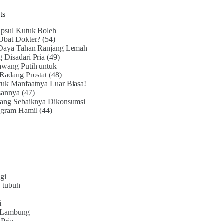
ts
psul Kutuk Boleh
Obat Dokter?
(54)
Daya Tahan Ranjang Lemah
g Disadari Pria
(49)
awang Putih untuk
Radang Prostat
(48)
uk Manfaatnya Luar Biasa!
sannya
(47)
ang Sebaiknya Dikonsumsi
ogram Hamil
(44)
gi
 tubuh
i
 Lambung
Pria