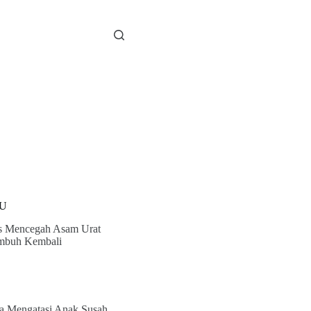
U
s Mencegah Asam Urat
mbuh Kembali
a Mengatasi Anak Susah