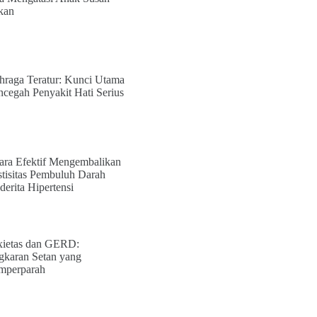
kan
hraga Teratur: Kunci Utama
cegah Penyakit Hati Serius
ara Efektif Mengembalikan
stisitas Pembuluh Darah
derita Hipertensi
ietas dan GERD:
gkaran Setan yang
perparah