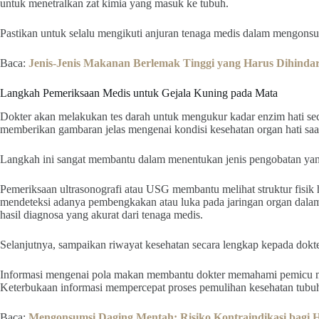
untuk menetralkan zat kimia yang masuk ke tubuh.
Pastikan untuk selalu mengikuti anjuran tenaga medis dalam mengonsum
Baca:
Jenis-Jenis Makanan Berlemak Tinggi yang Harus Dihindari
Langkah Pemeriksaan Medis untuk Gejala Kuning pada Mata
Dokter akan melakukan tes darah untuk mengukur kadar enzim hati sec
memberikan gambaran jelas mengenai kondisi kesehatan organ hati saat
Langkah ini sangat membantu dalam menentukan jenis pengobatan yang
Pemeriksaan ultrasonografi atau USG membantu melihat struktur fisik 
mendeteksi adanya pembengkakan atau luka pada jaringan organ dala
hasil diagnosa yang akurat dari tenaga medis.
Selanjutnya, sampaikan riwayat kesehatan secara lengkap kepada dokt
Informasi mengenai pola makan membantu dokter memahami pemicu 
Keterbukaan informasi mempercepat proses pemulihan kesehatan tubuh 
Baca:
Mengonsumsi Daging Mentah: Risiko Kontraindikasi bagi H