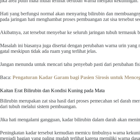
jika area putih mata mulai terlihat berubah warna menjadi kekuningan.
Hati yang berfungsi normal akan menyaring bilirubin dan membuangn
pada jaringan hati menghambat proses pembuangan zat sisa tersebut se
Akibatnya, zat tersebut menyebar ke seluruh jaringan tubuh termasuk b
Masalah ini biasanya juga disertai dengan perubahan warna urin yang m
gatal meskipun tidak ada ruam yang terlihat jelas.
Jangan menunda untuk mencari tahu penyebab pasti dari perubahan fis
Baca:
Pengaturan Kadar Garam bagi Pasien Sirosis untuk Menceg
Kaitan Erat Bilirubin dan Kondisi Kuning pada Mata
Bilirubin merupakan zat sisa hasil dari proses pemecahan sel darah mer
dari tubuh melalui sistem pembuangan.
Jika hati mengalami gangguan, kadar bilirubin dalam darah akan menin
Peningkatan kadar tersebut kemudian memicu timbulnya warna kekuni
menjadi bagian yang paling mudah terlihat karena memiliki warna dasar