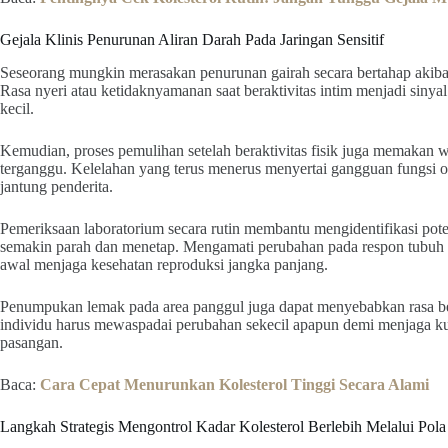
Gejala Klinis Penurunan Aliran Darah Pada Jaringan Sensitif
Seseorang mungkin merasakan penurunan gairah secara bertahap akibat k
Rasa nyeri atau ketidaknyamanan saat beraktivitas intim menjadi sin
kecil.
Kemudian, proses pemulihan setelah beraktivitas fisik juga memakan wa
terganggu. Kelelahan yang terus menerus menyertai gangguan fungsi or
jantung penderita.
Pemeriksaan laboratorium secara rutin membantu mengidentifikasi pot
semakin parah dan menetap. Mengamati perubahan pada respon tubuh t
awal menjaga kesehatan reproduksi jangka panjang.
Penumpukan lemak pada area panggul juga dapat menyebabkan rasa ber
individu harus mewaspadai perubahan sekecil apapun demi menjaga ku
pasangan.
Baca:
Cara Cepat Menurunkan Kolesterol Tinggi Secara Alami
Langkah Strategis Mengontrol Kadar Kolesterol Berlebih Melalui Pol