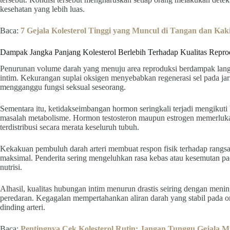
kesehatan yang lebih luas.
Baca:
7 Gejala Kolesterol Tinggi yang Muncul di Tangan dan Kak
Dampak Jangka Panjang Kolesterol Berlebih Terhadap Kualitas Repro
Penurunan volume darah yang menuju area reproduksi berdampak langsu
intim. Kekurangan suplai oksigen menyebabkan regenerasi sel pada jar
mengganggu fungsi seksual seseorang.
Sementara itu, ketidakseimbangan hormon seringkali terjadi mengikuti
masalah metabolisme. Hormon testosteron maupun estrogen memerlukan
terdistribusi secara merata keseluruh tubuh.
Kekakuan pembuluh darah arteri membuat respon fisik terhadap rangsa
maksimal. Penderita sering mengeluhkan rasa kebas atau kesemutan pada
nutrisi.
Alhasil, kualitas hubungan intim menurun drastis seiring dengan meni
peredaran. Kegagalan mempertahankan aliran darah yang stabil pada o
dinding arteri.
Baca:
Pentingnya Cek Kolesterol Rutin: Jangan Tunggu Gejala M