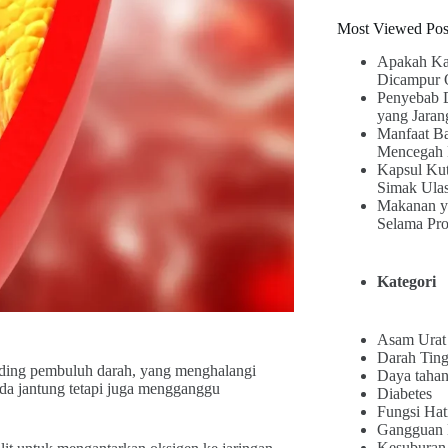
Most Viewed Pos
Apakah Ka
Dicampur 
Penyebab 
yang Jaran
Manfaat B
Mencegah 
Kapsul Kut
Simak Ula
Makanan y
Selama Pr
Kategori
Asam Urat
Darah Ting
nding pembuluh darah, yang menghalangi
Daya tahan
ada jantung tetapi juga mengganggu
Diabetes
Fungsi Hat
Gangguan
Kesuburan 