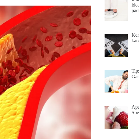
ide
pad
Ken
kar
Tip
Gas
Apa
Spe