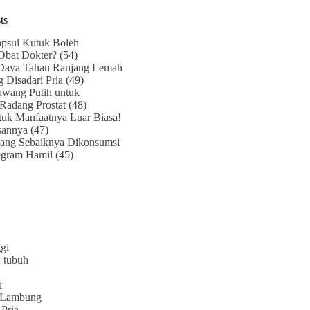
ts
psul Kutuk Boleh
Obat Dokter?
(54)
Daya Tahan Ranjang Lemah
g Disadari Pria
(49)
awang Putih untuk
Radang Prostat
(48)
uk Manfaatnya Luar Biasa!
sannya
(47)
ang Sebaiknya Dikonsumsi
ogram Hamil
(45)
gi
 tubuh
i
 Lambung
Pria