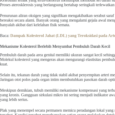
Kelebihan lemak yang terus-menerus menumpuk membuat sel darah suli
Proses aterosklerosis yang berlangsung bertahap seringkali terlewatk
Penurunan aliran oksigen yang signifikan mengakibatkan serabut saraf
bereaksi secara alami. Banyak orang yang mengalami gejala awal me
hanyalah akibat dari kelelahan fisik semata.
Baca:
Dampak Kolesterol Jahat (LDL) yang Teroksidasi pada Art
Mekanisme Kolesterol Berlebih Menyumbat Pembuluh Darah Kecil
Pembuluh darah pada area genital memiliki ukuran sangat kecil sehing
Molekul kolesterol yang mengeras akan mengurangi elastisitas pembul
kuat.
Selain itu, tekanan darah yang tidak stabil akibat penyempitan arteri
Jaringan otot polos pada organ intim membutuhkan pasokan darah opt
Meskipun demikian, tubuh memiliki mekanisme kompensasi yang terbat
yang kronis. Gangguan sirkulasi mikro ini sering menjadi indikator a
yang lebih serius.
Plak yang menempel secara permanen memicu peradangan lokal yang m
tersebut. Kondisi tersebut mengharuskan setiap orang melakukan detek