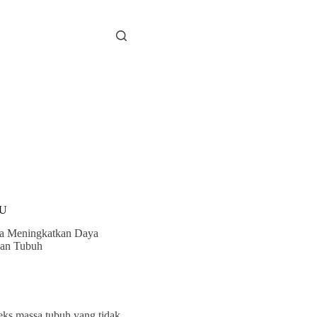
U
a Meningkatkan Daya
an Tubuh
eks massa tubuh yang tidak