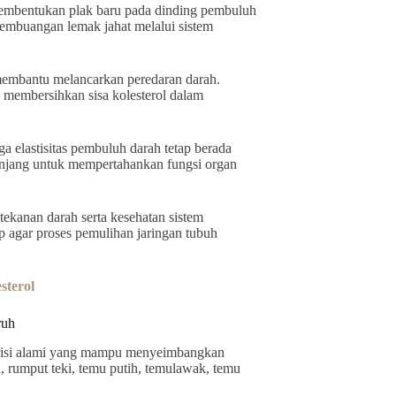
mbentukan plak baru pada dinding pembuluh
pembuangan lemak jahat melalui sistem
at membantu melancarkan peredaran darah.
 membersihkan sisa kolesterol dalam
 elastisitas pembuluh darah tetap berada
panjang untuk mempertahankan fungsi organ
 tekanan darah serta kesehatan sistem
p agar proses pemulihan jaringan tubuh
sterol
ruh
trisi alami yang mampu menyeimbangkan
 rumput teki, temu putih, temulawak, temu