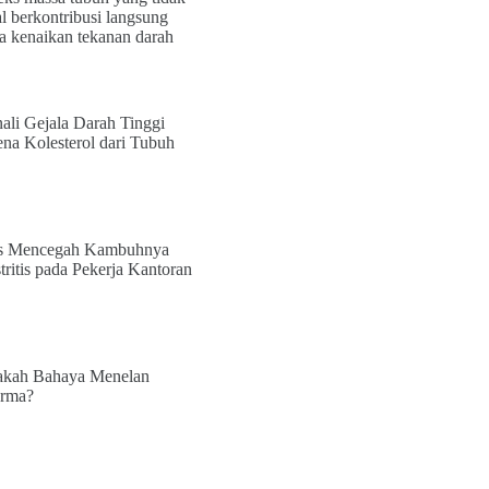
al berkontribusi langsung
a kenaikan tekanan darah
ali Gejala Darah Tinggi
ena Kolesterol dari Tubuh
s Mencegah Kambuhnya
tritis pada Pekerja Kantoran
kah Bahaya Menelan
rma?