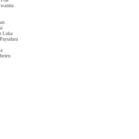
 wanita
an
si
h Luka
 Payudara
ia
beien