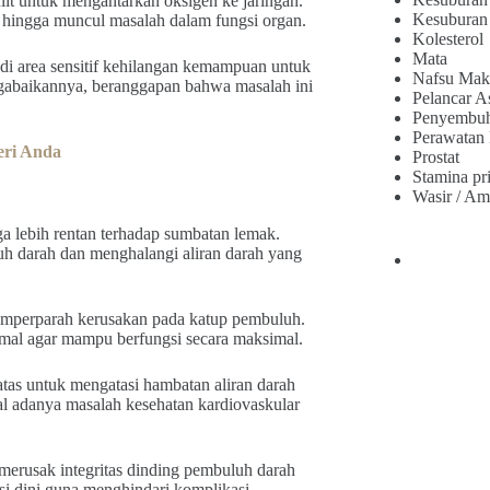
t untuk mengantarkan oksigen ke jaringan.
Kesuburan
an hingga muncul masalah dalam fungsi organ.
Kolesterol
Mata
 di area sensitif kehilangan kemampuan untuk
Nafsu Mak
ngabaikannya, beranggapan bahwa masalah ini
Pelancar A
Penyembu
Perawatan
eri Anda
Prostat
Stamina pr
Wasir / Am
ga lebih rentan terhadap sumbatan lemak.
uh darah dan menghalangi aliran darah yang
 memperparah kerusakan pada katup pembuluh.
imal agar mampu berfungsi secara maksimal.
as untuk mengatasi hambatan aliran darah
wal adanya masalah kesehatan kardiovaskular
erusak integritas dinding pembuluh darah
si dini guna menghindari komplikasi