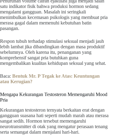
Penurunan volume cairan ejakulasi juga menjadi salah
satu indikator fisik bahwa produksi hormon sedang
mengalami gangguan. Masalah ini seringkali
menimbulkan kecemasan psikologis yang membuat pria
merasa gagal dalam memenuhi kebutuhan batin
pasangan.
Respon tubuh terhadap stimulasi seksual menjadi jauh
lebih lambat jika dibandingkan dengan masa produktif
sebelumnya. Oleh karena itu, penanganan yang
komprehensif sangat pria butuhkan guna
mengembalikan kualitas kehidupan seksual yang sehat.
Baca:
Bentuk Mr. P Tegak ke Atas: Keuntungan
atau Kerugian?
Mengapa Kekurangan Testosteron Memengaruhi Mood
Pria
Kekurangan testosteron ternyata berkaitan erat dengan
gangguan suasana hati seperti mudah marah atau merasa
sangat sedih. Hormon tersebut memengaruhi
neurotransmitter di otak yang mengatur perasaan tenang
serta semangat dalam menjalani hari-hari.