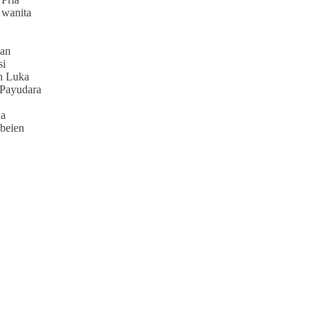
 wanita
an
si
h Luka
 Payudara
ia
beien