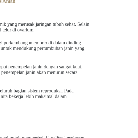
as Aman
ik yang merusak jaringan tubuh sehat. Selain
 telur di ovarium.
gi perkembangan embrio di dalam dinding
n untuk mendukung pertumbuhan janin yang
at penempelan janin dengan sangat kuat.
u penempelan janin akan menurun secara
seluruh bagian sistem reproduksi. Pada
nita bekerja lebih maksimal dalam
awal untuk memperbaiki kualitas kesuburan.