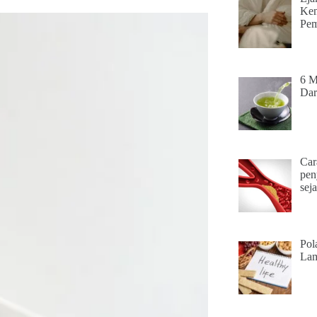
Ken
Pem
6 M
Dar
Car
pen
seja
Pol
Lam