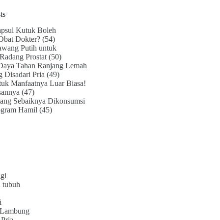
ts
psul Kutuk Boleh
Obat Dokter?
(54)
awang Putih untuk
Radang Prostat
(50)
Daya Tahan Ranjang Lemah
g Disadari Pria
(49)
uk Manfaatnya Luar Biasa!
sannya
(47)
ang Sebaiknya Dikonsumsi
ogram Hamil
(45)
gi
 tubuh
i
 Lambung
Pria