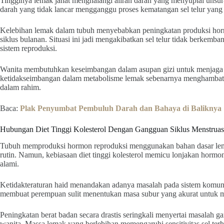
Tingginya lemak jahat menghalangi aliran darah yang menyuplai unsur-
darah yang tidak lancar mengganggu proses kematangan sel telur yang s
Kelebihan lemak dalam tubuh menyebabkan peningkatan produksi ho
siklus bulanan. Situasi ini jadi mengakibatkan sel telur tidak berkemb
sistem reproduksi.
Wanita membutuhkan keseimbangan dalam asupan gizi untuk menjaga k
ketidakseimbangan dalam metabolisme lemak sebenarnya menghambat p
dalam rahim.
Baca:
Plak Penyumbat Pembuluh Darah dan Bahaya di Baliknya
Hubungan Diet Tinggi Kolesterol Dengan Gangguan Siklus Menstruas
Tubuh memproduksi hormon reproduksi menggunakan bahan dasar lem
rutin. Namun, kebiasaan diet tinggi kolesterol memicu lonjakan horm
alami.
Ketidakteraturan haid menandakan adanya masalah pada sistem komunik
membuat perempuan sulit menentukan masa subur yang akurat untuk 
Peningkatan berat badan secara drastis seringkali menyertai masalah
wanita. Massa lemak yang berlebihan memengaruhi sensitivitas sel te