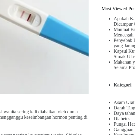
Most Viewed Pos
Apakah Ka
Dicampur 
Manfaat B
Mencegah 
Penyebab 
yang Jaran
Kapsul Kut
Simak Ula
Makanan y
Selama Pr
Kategori
Asam Urat
Darah Ting
i wanita sering kali diabaikan oleh dunia
Daya tahan
at mengganggu keseimbangan hormon penting di
Diabetes
Fungsi Hat
Gangguan
Kesuburan 