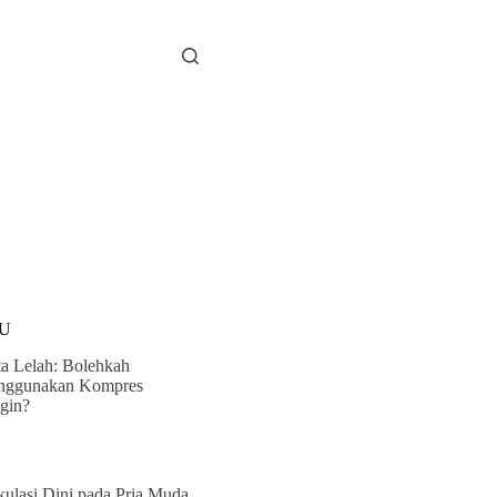
U
a Lelah: Bolehkah
nggunakan Kompres
gin?
kulasi Dini pada Pria Muda,