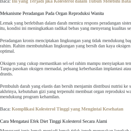
Baca:
Ini yang Terjadi jika Kolesterol dalam Tubuh Melebihi Bat
Mekanisme Peradangan Pada Organ Reproduksi Wanita
Lemak yang berlebihan dalam darah memicu respons peradangan sistem
itu, kondisi ini meningkatkan radikal bebas yang menyerang kualitas sel
Peradangan kronis menciptakan lingkungan yang tidak mendukung ba
rahim. Rahim membutuhkan lingkungan yang bersih dan kaya oksige
optimal.
Oksigen yang cukup memastikan sel-sel rahim mampu menyiapkan temp
Tanpa pasokan oksigen memadai, peluang keberhasilan implantasi ata
drastis.
Pembuluh darah yang elastis dan bersih menjamin distribusi nutrisi ke 
akhrinya, kebutuhan gizi yang terpenuhi membuat organ reproduksi wa
mendukung program kehamilan.
Baca:
Komplikasi Kolesterol Tinggi yang Mengintai Kesehatan
Cara Mengatasi Efek Diet Tinggi Kolesterol Secara Alami
Mengganti jenis lemak menjadi lemak tidak jenuh merupakan langkah 