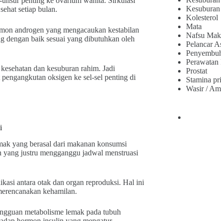
unsur penting ke ovarium wanita. Sirkulasi
Kesuburan
ehat setiap bulan.
Kolesterol
Mata
rmon androgen yang mengacaukan kestabilan
Nafsu Mak
ang dengan baik sesuai yang dibutuhkan oleh
Pelancar A
Penyembu
Perawatan
esehatan dan kesuburan rahim. Jadi
Prostat
engangkutan oksigen ke sel-sel penting di
Stamina pr
Wasir / Am
i
ak yang berasal dari makanan konsumsi
on yang justru mengganggu jadwal menstruasi
asi antara otak dan organ reproduksi. Hal ini
merencanakan kehamilan.
 gangguan metabolisme lemak pada tubuh
rhadap hormon insulin yang mengatur