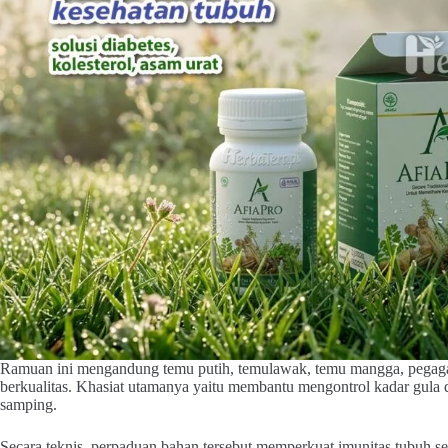
Ramuan ini mengandung temu putih, temulawak, temu mangga, pegagan
berkualitas. Khasiat utamanya yaitu membantu mengontrol kadar gula da
samping.
Secara teknis, perpaduan bahan tersebut memperkuat imunitas tubuh s