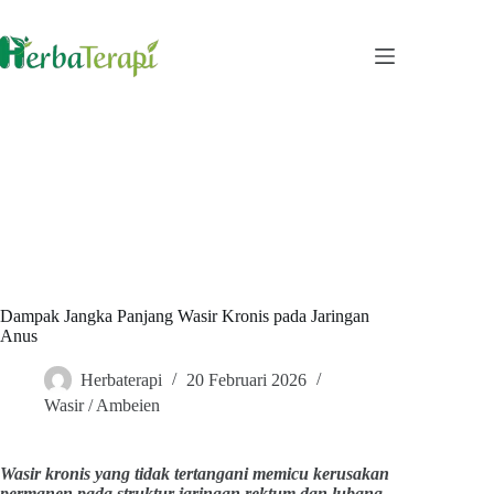
Skip
to
content
Dampak Jangka Panjang Wasir Kronis pada Jaringan
Anus
Herbaterapi
20 Februari 2026
Wasir / Ambeien
Wasir kronis yang tidak tertangani memicu kerusakan
permanen pada struktur jaringan rektum dan lubang