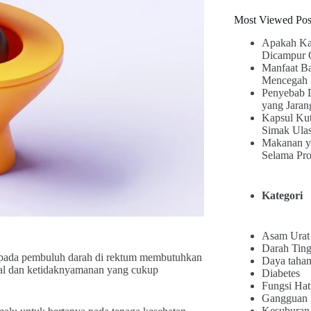
Most Viewed Pos
Apakah Ka
Dicampur 
Manfaat B
Mencegah 
Penyebab 
yang Jaran
Kapsul Kut
Simak Ula
Makanan y
Selama Pr
Kategori
Asam Urat
Darah Ting
h pada pembuluh darah di rektum membutuhkan
Daya tahan
atal dan ketidaknyamanan yang cukup
Diabetes
Fungsi Hat
Gangguan
Kesuburan 