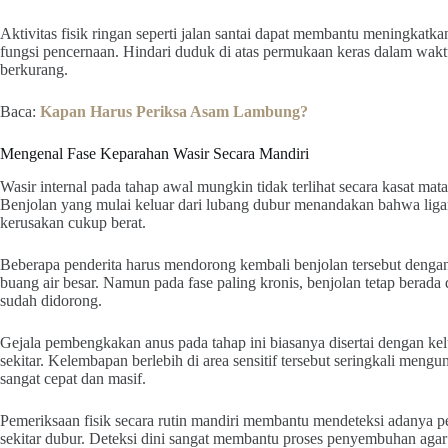
Aktivitas fisik ringan seperti jalan santai dapat membantu meningkatka
fungsi pencernaan. Hindari duduk di atas permukaan keras dalam wakt
berkurang.
Baca:
Kapan Harus Periksa Asam Lambung?
Mengenal Fase Keparahan Wasir Secara Mandiri
Wasir internal pada tahap awal mungkin tidak terlihat secara kasat ma
Benjolan yang mulai keluar dari lubang dubur menandakan bahwa li
kerusakan cukup berat.
Beberapa penderita harus mendorong kembali benjolan tersebut dengan 
buang air besar. Namun pada fase paling kronis, benjolan tetap berada
sudah didorong.
Gejala pembengkakan anus pada tahap ini biasanya disertai dengan kelu
sekitar. Kelembapan berlebih di area sensitif tersebut seringkali men
sangat cepat dan masif.
Pemeriksaan fisik secara rutin mandiri membantu mendeteksi adanya pe
sekitar dubur. Deteksi dini sangat membantu proses penyembuhan agar