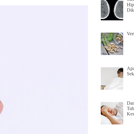
Hip
Dik
Ver
Apa
Sek
Dam
Tub
Kes