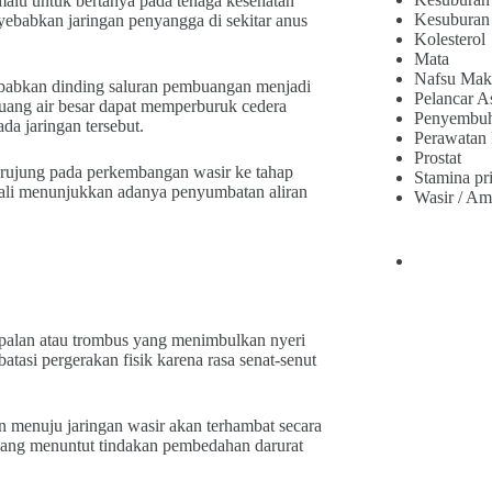
alu untuk bertanya pada tenaga kesehatan
Kesuburan
ebabkan jaringan penyangga di sekitar anus
Kolesterol
Mata
Nafsu Mak
ebabkan dinding saluran pembuangan menjadi
Pelancar A
 buang air besar dapat memperburuk cedera
Penyembu
da jaringan tersebut.
Perawatan
Prostat
erujung pada perkembangan wasir ke tahap
Stamina pr
g kali menunjukkan adanya penyumbatan aliran
Wasir / Am
palan atau trombus yang menimbulkan nyeri
atasi pergerakan fisik karena rasa senat-senut
n menuju jaringan wasir akan terhambat secara
yang menuntut tindakan pembedahan darurat