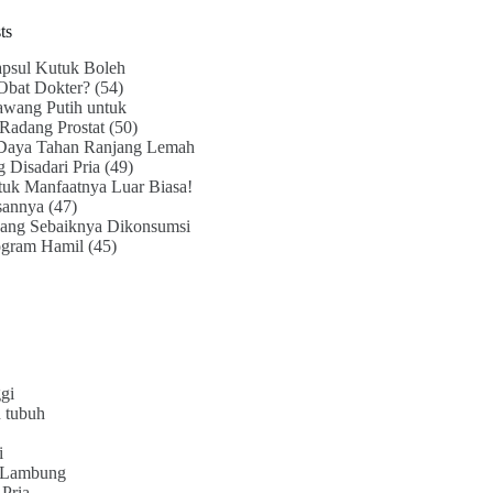
ts
psul Kutuk Boleh
Obat Dokter?
(54)
awang Putih untuk
Radang Prostat
(50)
Daya Tahan Ranjang Lemah
g Disadari Pria
(49)
uk Manfaatnya Luar Biasa!
sannya
(47)
ang Sebaiknya Dikonsumsi
ogram Hamil
(45)
gi
 tubuh
i
 Lambung
Pria