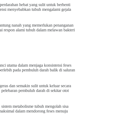
erdarahan hebat yang sulit untuk berhenti
otensi menyebabkan tubuh mengalami gejala
 kantung nanah yang memerlukan penanganan
ai respon alami tubuh dalam melawan bakteri
nci utama dalam menjaga konsistensi feses
erlebih pada pembuluh darah balik di saluran
ras dan semakin sulit untuk keluar secara
pelebaran pembuluh darah di sekitar otot
 sistem metabolisme tubuh mengolah sisa
a maksimal dalam mendorong feses menuju