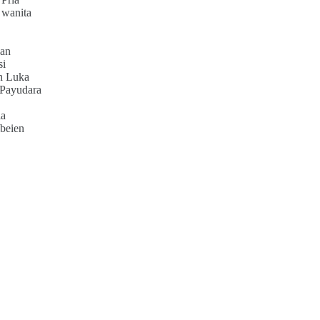
 wanita
an
si
h Luka
 Payudara
ia
beien