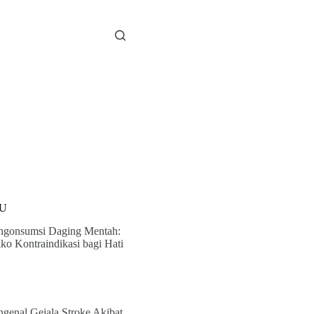
U
gonsumsi Daging Mentah:
iko Kontraindikasi bagi Hati
genal Gejala Stroke Akibat