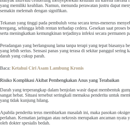
Banyak individu cenderung menyepelekan keluhan ini karena merasa m
yang memiliki keahlian. Namun, menunda perawatan justru dapat meny
semakin melemah dengan signifikan.
Tekanan yang tinggi pada pembuluh vena secara terus-menerus meny
teregang, sehingga lebih rentan terhadap cedera. Gesekan saat proses
serta meningkatkan kemungkinan terjadinya infeksi secara permanen pa
Peradangan yang berlangsung lama tanpa terapi yang tepat biasanya b
yang lebih serius. Sensasi panas yang terasa di sekitar panggul serin
darah yang cukup parah.
Baca:
Ketahui Ciri Asam Lambung Kronis
Risiko Komplikasi Akibat Pembengkakan Anus yang Terabaikan
Darah yang terperangkap dalam benjolan wasir dapat membentuk gum
sangat hebat. Situasi tersebut seringkali memaksa penderita untuk memb
yang tidak kunjung hilang.
Apabila penderita terus membiarkan masalah ini, maka pasokan oksige
perlahan. Kematian jaringan atau nekrosis merupakan ancaman nyata 
oleh dokter spesialis bedah.