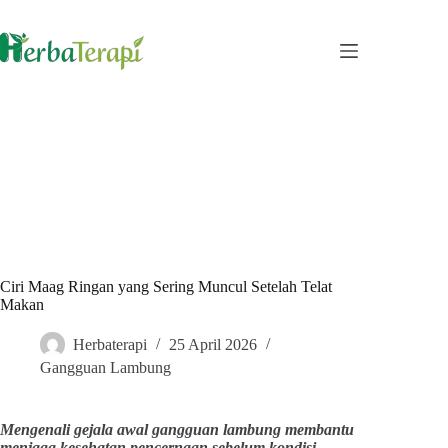
Skip
to
content
Ciri Maag Ringan yang Sering Muncul Setelah Telat
Makan
Herbaterapi
25 April 2026
Gangguan Lambung
Mengenali gejala awal gangguan lambung membantu
menjaga kesehatan pencernaan sebelum kondisi