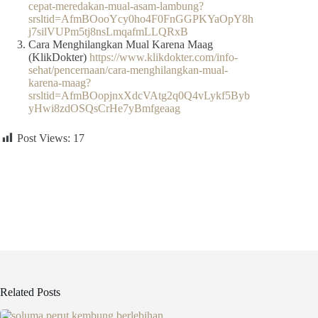
cepat-meredakan-mual-asam-lambung?
srsltid=AfmBOooYcy0ho4F0FnGGPKYaOpY8h
j7silVUPm5tj8nsLmqafmLLQRxB
Cara Menghilangkan Mual Karena Maag
(KlikDokter)
https://www.klikdokter.com/info-
sehat/pencernaan/cara-menghilangkan-mual-
karena-maag?
srsltid=AfmBOopjnxXdcVAtg2q0Q4vLykf5Byb
yHwi8zdOSQsCrHe7yBmfgeaag
Post Views:
17
Related Posts