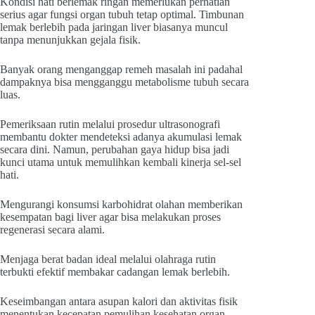
Kondisi hati berlemak ringan memerlukan perhatian
serius agar fungsi organ tubuh tetap optimal. Timbunan
lemak berlebih pada jaringan liver biasanya muncul
tanpa menunjukkan gejala fisik.
Banyak orang menganggap remeh masalah ini padahal
dampaknya bisa mengganggu metabolisme tubuh secara
luas.
Pemeriksaan rutin melalui prosedur ultrasonografi
membantu dokter mendeteksi adanya akumulasi lemak
secara dini. Namun, perubahan gaya hidup bisa jadi
kunci utama untuk memulihkan kembali kinerja sel-sel
hati.
Mengurangi konsumsi karbohidrat olahan memberikan
kesempatan bagi liver agar bisa melakukan proses
regenerasi secara alami.
Menjaga berat badan ideal melalui olahraga rutin
terbukti efektif membakar cadangan lemak berlebih.
Keseimbangan antara asupan kalori dan aktivitas fisik
menentukan kecepatan pemulihan kesehatan organ