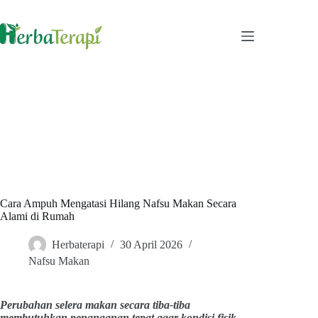
Skip
to
content
Cara Ampuh Mengatasi Hilang Nafsu Makan Secara
Alami di Rumah
Herbaterapi
30 April 2026
Nafsu Makan
Perubahan selera makan secara tiba-tiba
membutuhkan penanganan tepat agar kondisi fisik