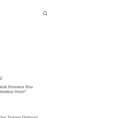
U
kah Hemotera Bisa
buhkan Wasir?
itos Tentang Disfungsi