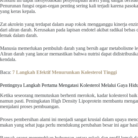
Kondisi ini dapat menyebabkan penyempitan arteri yang sangat berisiko
Penurunan fungsi organ-organ penting sering kali terjadi karena paso
yang keras kepala.
Zat akrolein yang terdapat dalam asap rokok mengganggu kinerja enzi
dari aliran darah. Kerusakan pada lapisan endotel akibat radikal bebas
lemak dalam darah.
Manusia memerlukan pembuluh darah yang bersih agar metabolisme le
Aliran darah yang lancar memastikan bahwa nutrisi dapat didistribusik
kendala.
Baca:
7 Langkah Efektif Menurunkan Kolesterol Tinggi
Pentingnya Langkah Pertama Mengatasi Kolesterol Melalui Gaya Hid
Ketika seseorang memutuskan berhenti merokok, kadar kolesterol baik
namun pasti. Peningkatan High Density Lipoprotein membantu mengang
menjalani proses pembuangan.
Proses pembersihan alami ini menjadi sangat krusial dalam upaya mence
makan yang sehat juga perlu mendukung perubahan besar ini agar hasiln
Banyak orang meremehkan hubungan antara rokok dan profil lemak dar