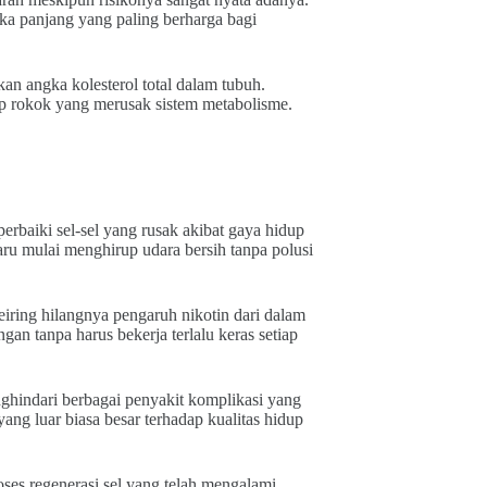
a panjang yang paling berharga bagi
an angka kolesterol total dalam tubuh.
sap rokok yang merusak sistem metabolisme.
baiki sel-sel yang rusak akibat gaya hidup
paru mulai menghirup udara bersih tanpa polusi
ring hilangnya pengaruh nikotin dari dalam
an tanpa harus bekerja terlalu keras setiap
ghindari berbagai penyakit komplikasi yang
ng luar biasa besar terhadap kualitas hidup
ses regenerasi sel yang telah mengalami