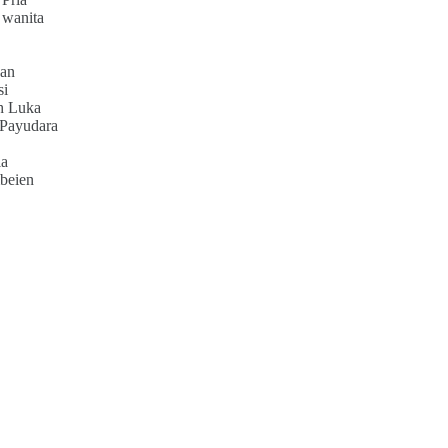
 wanita
an
si
h Luka
 Payudara
ia
beien