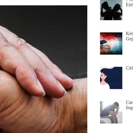
Ere
Ken
Gej
Cir
Car
Imp