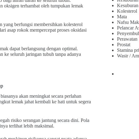
 bagi aliran darah ke seluruh tubuh.
Kesuburan
kan oksigen terhambat oleh tumpukan lemak
Kolesterol
Mata
Nafsu Mak
m yang berfungsi membersihkan kolesterol
Pelancar A
 dari asap rokok mempercepat proses oksidasi
Penyembu
Perawatan
Prostat
mak dapat berlangsung dengan optimal.
Stamina pr
an ke seluruh jaringan tubuh tanpa adanya
Wasir / Am
up
 biasanya akan meningkat secara perlahan
kut lemak jahat kembali ke hati untuk segera
gah risiko serangan jantung secara dini. Pola
ya terlihat lebih maksimal.
ah meskipun risikonya sangat nyata adanya.