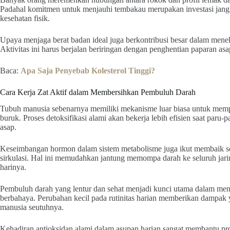
Padahal komitmen untuk menjauhi tembakau merupakan investasi jangk
kesehatan fisik.
Upaya menjaga berat badan ideal juga berkontribusi besar dalam menek
Aktivitas ini harus berjalan beriringan dengan penghentian paparan a
Baca:
Apa Saja Penyebab Kolesterol Tinggi?
Cara Kerja Zat Aktif dalam Membersihkan Pembuluh Darah
Tubuh manusia sebenarnya memiliki mekanisme luar biasa untuk memper
buruk. Proses detoksifikasi alami akan bekerja lebih efisien saat paru-
asap.
Keseimbangan hormon dalam sistem metabolisme juga ikut membaik sei
sirkulasi. Hal ini memudahkan jantung memompa darah ke seluruh jaring
harinya.
Pembuluh darah yang lentur dan sehat menjadi kunci utama dalam men
berbahaya. Perubahan kecil pada rutinitas harian memberikan dampak ya
manusia seutuhnya.
Kehadiran antioksidan alami dalam asupan harian sangat membantu pro