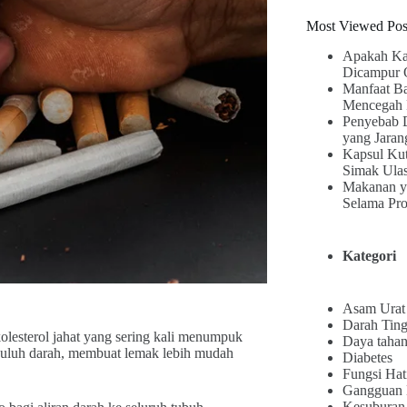
Most Viewed Pos
Apakah Ka
Dicampur 
Manfaat B
Mencegah 
Penyebab 
yang Jaran
Kapsul Kut
Simak Ula
Makanan y
Selama Pr
Kategori
Asam Urat
Darah Ting
lesterol jahat yang sering kali menumpuk
Daya tahan
mbuluh darah, membuat lemak lebih mudah
Diabetes
Fungsi Hat
Gangguan
Kesuburan 