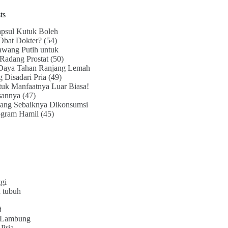
ts
psul Kutuk Boleh
Obat Dokter?
(54)
awang Putih untuk
Radang Prostat
(50)
Daya Tahan Ranjang Lemah
g Disadari Pria
(49)
uk Manfaatnya Luar Biasa!
sannya
(47)
ang Sebaiknya Dikonsumsi
ogram Hamil
(45)
gi
 tubuh
i
 Lambung
Pria