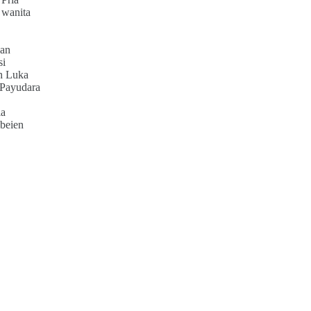
 wanita
an
si
h Luka
 Payudara
ia
beien