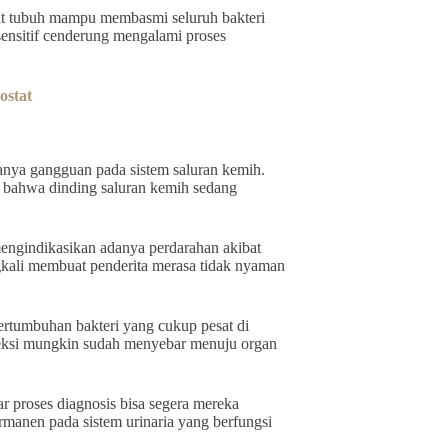
at tubuh mampu membasmi seluruh bakteri
sensitif cenderung mengalami proses
ostat
danya gangguan pada sistem saluran kemih.
n bahwa dinding saluran kemih sedang
engindikasikan adanya perdarahan akibat
ngkali membuat penderita merasa tidak nyaman
ertumbuhan bakteri yang cukup pesat di
eksi mungkin sudah menyebar menuju organ
ar proses diagnosis bisa segera mereka
rmanen pada sistem urinaria yang berfungsi