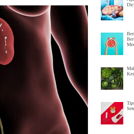
Dic
Ben
Ber
Med
Mak
Kes
Tip
Set