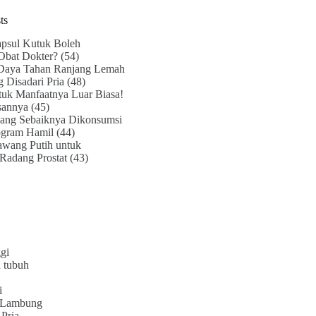
ts
psul Kutuk Boleh
Obat Dokter?
(54)
Daya Tahan Ranjang Lemah
g Disadari Pria
(48)
uk Manfaatnya Luar Biasa!
sannya
(45)
ang Sebaiknya Dikonsumsi
ogram Hamil
(44)
awang Putih untuk
Radang Prostat
(43)
gi
 tubuh
i
 Lambung
Pria