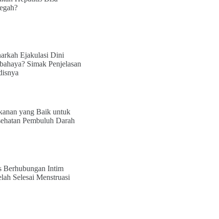
egah?
arkah Ejakulasi Dini
bahaya? Simak Penjelasan
isnya
anan yang Baik untuk
ehatan Pembuluh Darah
s Berhubungan Intim
elah Selesai Menstruasi