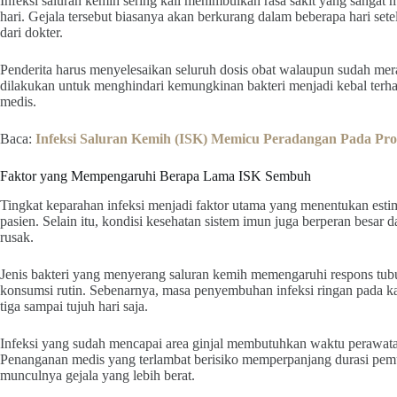
Infeksi saluran kemih sering kali menimbulkan rasa sakit yang sangat 
hari. Gejala tersebut biasanya akan berkurang dalam beberapa hari se
dari dokter.
Penderita harus menyelesaikan seluruh dosis obat walaupun sudah mera
dilakukan untuk menghindari kemungkinan bakteri menjadi kebal terh
medis.
Baca:
Infeksi Saluran Kemih (ISK) Memicu Peradangan Pada Pro
Faktor yang Mempengaruhi Berapa Lama ISK Sembuh
Tingkat keparahan infeksi menjadi faktor utama yang menentukan esti
pasien. Selain itu, kondisi kesehatan sistem imun juga berperan besar 
rusak.
Jenis bakteri yang menyerang saluran kemih memengaruhi respons tubu
konsumsi rutin. Sebenarnya, masa penyembuhan infeksi ringan pada k
tiga sampai tujuh hari saja.
Infeksi yang sudah mencapai area ginjal membutuhkan waktu perawatan 
Penanganan medis yang terlambat berisiko memperpanjang durasi pem
munculnya gejala yang lebih berat.