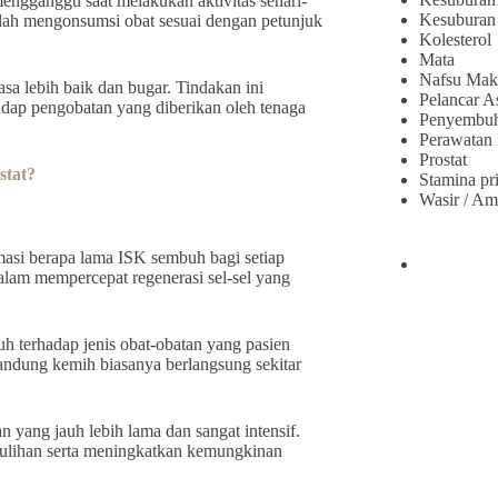
mengganggu saat melakukan aktivitas sehari-
Kesuburan
telah mengonsumsi obat sesuai dengan petunjuk
Kolesterol
Mata
Nafsu Mak
sa lebih baik dan bugar. Tindakan ini
Pelancar A
adap pengobatan yang diberikan oleh tenaga
Penyembu
Perawatan
Prostat
stat?
Stamina pr
Wasir / Am
masi berapa lama ISK sembuh bagi setiap
dalam mempercepat regenerasi sel-sel yang
h terhadap jenis obat-obatan yang pasien
andung kemih biasanya berlangsung sekitar
yang jauh lebih lama dan sangat intensif.
ulihan serta meningkatkan kemungkinan