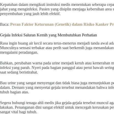
Kepatuhan dalam mengikuti instruksi medis menentukan seberapa cep
jahat yang menginfeksi. Pasien yang disiplin menjaga kebersihan area 
penyembuhan yang jauh lebih efektif.
Baca:
Peran Faktor Keturunan (Genetik) dalam Risiko Kanker Pr
Gejala Infeksi Saluran Kemih yang Membutuhkan Perhatian
Rasa ingin buang air kecil secara terus-menerus menjadi tanda awal a
Munculnya sensasi terbakar atau perih saat berkemih juga menandaka
mengalami peradangan.
Bahkan, perubahan warna pada urine menjadi keruh atau kemerahan m
infeksi yang parah. Nyeri pada bagian panggul atau perut bawah seri
saat sedang beristirahat.
Bau urine yang sangat menyengat dan tidak biasa juga menunjukkan p
dalam. Demam yang menyertai gejala tersebut menandakan bahwa inf
tubuh bagian atas.
Segera hubungi tenaga ahli medis jika gejala-gejala tersebut muncul ag
lakukan. Penanganan dini sangat efektif untuk mencegah kerusakan pe
sangat vital bagi tubuh.