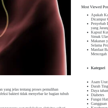
Most Viewed Pos
Apakah Ka
Dicampur 
Penyebab 
yang Jaran
Kapsul Kut
Simak Ula
Makanan y
Selama Pr
Manfaat B
Mencegah 
Kategori
Asam Urat
Darah Ting
yang jelas tentang proses pemulihan
Daya tahan
feksi bakteri tidak menyebar ke bagian tubuh
Diabetes
Fungsi Hat
Gangguan
Kesuburan 