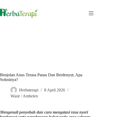
Skip
to
content
Benjolan Anus Terasa Panas Dan Berdenyut, Apa
Solusinya?
Herbaterapi
8 April 2026
Wasir / Ambeien
Mengenali penyebab dan cara mengatasi rasa nyeri
berdenyut serta peradangan hebat pada area saluran