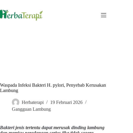
Skip
to
content
Waspada Infeksi Bakteri H. pylori, Penyebab Kerusakan
Lambung
Herbaterapi
19 Februari 2026
Gangguan Lambung
Bakteri jenis tertentu dapat merusak dinding lambung
dan memicu peradangan serius jika tidak segera