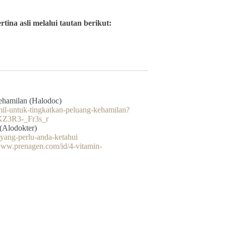
ina asli melalui tautan berikut:
ehamilan (Halodoc)
mil-untuk-tingkatkan-peluang-kehamilan?
KZ3R3-_Fr3s_r
(Alodokter)
-yang-perlu-anda-ketahui
/www.prenagen.com/id/4-vitamin-