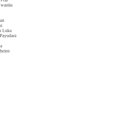
 wanita
an
si
h Luka
 Payudara
ia
beien