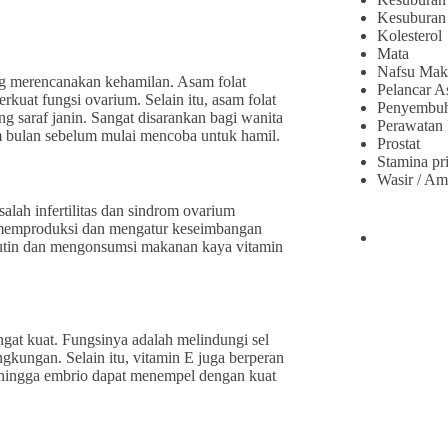
Kesuburan
Kolesterol
Mata
Nafsu Mak
ang merencanakan kehamilan. Asam folat
Pelancar A
kuat fungsi ovarium. Selain itu, asam folat
Penyembu
ng saraf janin. Sangat disarankan bagi wanita
Perawatan
m bulan sebelum mulai mencoba untuk hamil.
Prostat
Stamina pr
Wasir / Am
alah infertilitas dan sindrom ovarium
h memproduksi dan mengatur keseimbangan
rutin dan mengonsumsi makanan kaya vitamin
ngat kuat. Fungsinya adalah melindungi sel
ingkungan. Selain itu, vitamin E juga berperan
hingga embrio dapat menempel dengan kuat