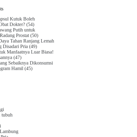
ts
psul Kutuk Boleh
Obat Dokter?
(54)
awang Putih untuk
Radang Prostat
(50)
Daya Tahan Ranjang Lemah
g Disadari Pria
(49)
uk Manfaatnya Luar Biasa!
sannya
(47)
ang Sebaiknya Dikonsumsi
ogram Hamil
(45)
gi
 tubuh
i
 Lambung
Pria