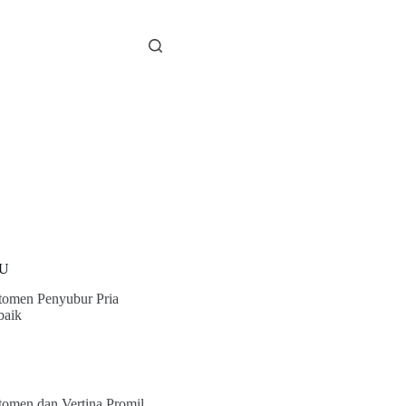
U
tomen Penyubur Pria
baik
tomen dan Vertina Promil