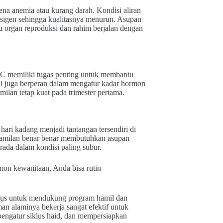
ena anemia atau kurang darah. Kondisi aliran
sigen sehingga kualitasnya menurun. Asupan
 organ reproduksi dan rahim berjalan dengan
n C memiliki tugas penting untuk membantu
ini juga berperan dalam mengatur kadar hormon
lan tetap kuat pada trimester pertama.
ari kadang menjadi tantangan tersendiri di
ehamilan benar benar membutuhkan asupan
erada dalam kondisi paling subur.
on kewanitaan, Anda bisa rutin
usus untuk mendukung program hamil dan
an alaminya bekerja sangat efektif untuk
gatur siklus haid, dan mempersiapkan