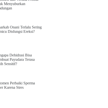
uk Menyuburkan
ndungan
arkah Onani Terlalu Sering
icu Disfungsi Ereksi?
gapa Dehidrasi Bisa
buat Payudara Terasa
ih Sensitif?
tomen Perbaiki Sperma
er Karena Stres