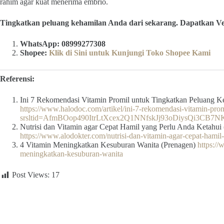
rahim agar kuat menerima embrio.
Tingkatkan peluang kehamilan Anda dari sekarang. Dapatkan Vert
WhatsApp: 08999277308
Shopee:
Klik di Sini untuk Kunjungi Toko Shopee Kami
Referensi:
Ini 7 Rekomendasi Vitamin Promil untuk Tingkatkan Peluang K
https://www.halodoc.com/artikel/ini-7-rekomendasi-vitamin-pro
srsltid=AfmBOop490ItrLtXcex2Q1NNfskJj93oDiysQi3CB7N
Nutrisi dan Vitamin agar Cepat Hamil yang Perlu Anda Ketahui 
https://www.alodokter.com/nutrisi-dan-vitamin-agar-cepat-hamil
4 Vitamin Meningkatkan Kesuburan Wanita (Prenagen)
https:/
meningkatkan-kesuburan-wanita
Post Views:
17