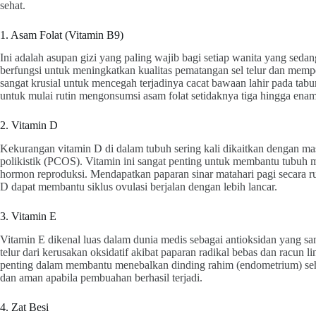
sehat.
1. Asam Folat (Vitamin B9)
Ini adalah asupan gizi yang paling wajib bagi setiap wanita yang sed
berfungsi untuk meningkatkan kualitas pematangan sel telur dan memper
sangat krusial untuk mencegah terjadinya cacat bawaan lahir pada tabu
untuk mulai rutin mengonsumsi asam folat setidaknya tiga hingga ena
2. Vitamin D
Kekurangan vitamin D di dalam tubuh sering kali dikaitkan dengan mas
polikistik (PCOS). Vitamin ini sangat penting untuk membantu tubu
hormon reproduksi. Mendapatkan paparan sinar matahari pagi secara 
D dapat membantu siklus ovulasi berjalan dengan lebih lancar.
3. Vitamin E
Vitamin E dikenal luas dalam dunia medis sebagai antioksidan yang sa
telur dari kerusakan oksidatif akibat paparan radikal bebas dan racun l
penting dalam membantu menebalkan dinding rahim (endometrium) se
dan aman apabila pembuahan berhasil terjadi.
4. Zat Besi