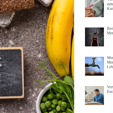
unt
Ka
Ben
Mem
Men
Mem
Leb
Ver
Enc