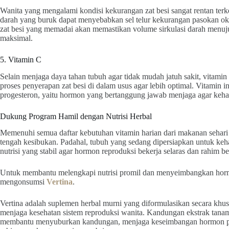
Wanita yang mengalami kondisi kekurangan zat besi sangat rentan terk
darah yang buruk dapat menyebabkan sel telur kekurangan pasokan ok
zat besi yang memadai akan memastikan volume sirkulasi darah menuju
maksimal.
5. Vitamin C
Selain menjaga daya tahan tubuh agar tidak mudah jatuh sakit, vitami
proses penyerapan zat besi di dalam usus agar lebih optimal. Vitamin 
progesteron, yaitu hormon yang bertanggung jawab menjaga agar kehami
Dukung Program Hamil dengan Nutrisi Herbal
Memenuhi semua daftar kebutuhan vitamin harian dari makanan sehari h
tengah kesibukan. Padahal, tubuh yang sedang dipersiapkan untuk k
nutrisi yang stabil agar hormon reproduksi bekerja selaras dan rahim b
Untuk membantu melengkapi nutrisi promil dan menyeimbangkan horm
mengonsumsi
Vertina
.
Vertina adalah suplemen herbal murni yang diformulasikan secara kh
menjaga kesehatan sistem reproduksi wanita. Kandungan ekstrak tanam
membantu menyuburkan kandungan, menjaga keseimbangan hormon pen