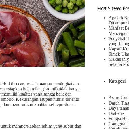
Most Viewed Pos
Apakah Ka
Dicampur 
Manfaat B
Mencegah 
Penyebab 
yang Jaran
Kapsul Kut
Simak Ula
Makanan y
Selama Pr
Kategori
g terbukti secara medis mampu meningkatkan
persiapkan kehamilan (promil) tidak hanya
 memiliki kualitas yang sangat baik dan
Asam Urat
embrio. Kekurangan asupan nutrisi tertentu
Darah Ting
dan menurunkan kualitas sel reproduksi.
Daya tahan
Diabetes
Fungsi Hat
Gangguan
ta untuk mempersiapkan rahim yang subur dan
Kesuburan 