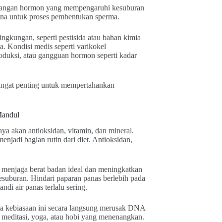
imbangan hormon yang mempengaruhi kesuburan
una untuk proses pembentukan sperma.
lingkungan, seperti pestisida atau bahan kimia
ma. Kondisi medis seperti varikokel
oduksi, atau gangguan hormon seperti kadar
sangat penting untuk mempertahankan
Mandul
ya akan antioksidan, vitamin, dan mineral.
enjadi bagian rutin dari diet. Antioksidan,
tu menjaga berat badan ideal dan meningkatkan
suburan. Hindari paparan panas berlebih pada
ndi air panas terlalu sering.
ua kebiasaan ini secara langsung merusak DNA
i meditasi, yoga, atau hobi yang menenangkan.