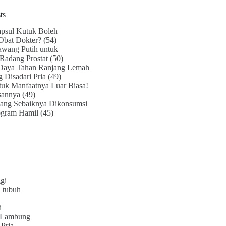
ts
psul Kutuk Boleh
Obat Dokter?
(54)
awang Putih untuk
Radang Prostat
(50)
Daya Tahan Ranjang Lemah
g Disadari Pria
(49)
uk Manfaatnya Luar Biasa!
sannya
(49)
ang Sebaiknya Dikonsumsi
ogram Hamil
(45)
gi
 tubuh
i
 Lambung
Pria