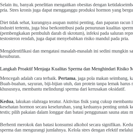
Selain itu, banyak penelitian mengaitkan obesitas dengan ketidakse
pria. Stres kronis juga dapat mengganggu produksi hormon yang berg
Diet tidak sehat, kurangnya asupan nutrisi penting, dan paparan racun 
industri tertentu, juga bisa berkontribusi pada penurunan kualitas sper
(pembengkakan pembuluh darah di skrotum), infeksi pada saluran repr
testosteron rendah, juga dapat menyebabkan risiko mandul pada pria.
Mengidentifikasi dan mengatasi masalah-masalah ini sedini mungkin 
kesuburan.
Langkah Proaktif Menjaga Kualitas Sperma dan Menghindari Risiko 
Mencegah adalah cara terbaik.
Pertama
, jaga pola makan seimbang, ka
Buah-buahan, sayuran, biji-bijian utuh, dan protein tanpa lemak harus m
khususnya, membantu melindungi sperma dari kerusakan oksidatif.
Kedua
, lakukan olahraga teratur. Aktivitas fisik yang cukup memban
kesehatan hormon secara keseluruhan, yang keduanya penting untuk ke
testis; pilih pakaian dalam longgar dan batasi penggunaan sauna atau ma
Berhenti merokok dan batasi konsumsi alkohol secara signifikan. Ked
sperma dan mengurangi jumlahnya. Kelola stres dengan efektif melalu