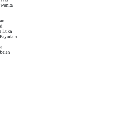
 wanita
an
si
h Luka
 Payudara
ia
beien