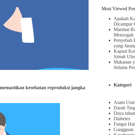
Most Viewed Pos
Apakah Ka
Dicampur 
Manfaat B
Mencegah 
Penyebab 
yang Jaran
Kapsul Kut
Simak Ula
Makanan y
Selama Pr
Kategori
 memastikan kesehatan reproduksi jangka
Asam Urat
Darah Ting
Daya tahan
Diabetes
Fungsi Hat
Gangguan
Kesuburan 