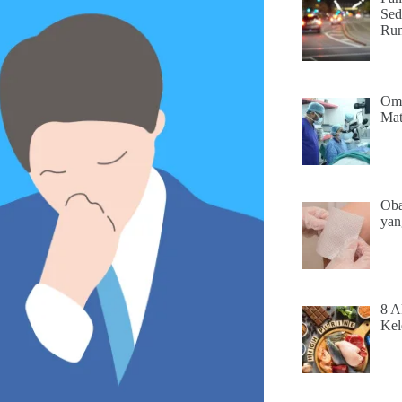
Sed
Ru
Ome
Mat
Oba
yan
8 A
Kel