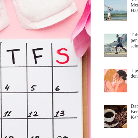
Men
Has
Tub
pen
sei
Tip
den
Dam
Ber
Keh