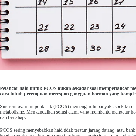
Pelancar haid untuk PCOS bukan sekadar soal memperlancar mens
cara tubuh perempuan merespon gangguan hormon yang komple
Sindrom ovarium polikistik (PCOS) memengaruhi banyak aspek kesehata
metabolisme. Mengandalkan solusi alami yang membantu mengatur ho
dan bertahap.
PCOS sering menyebabkan haid tidak teratur, jarang datang, atau bahka
ketidakseimbangan hormon seperti estrogen, progesteron, dan androge