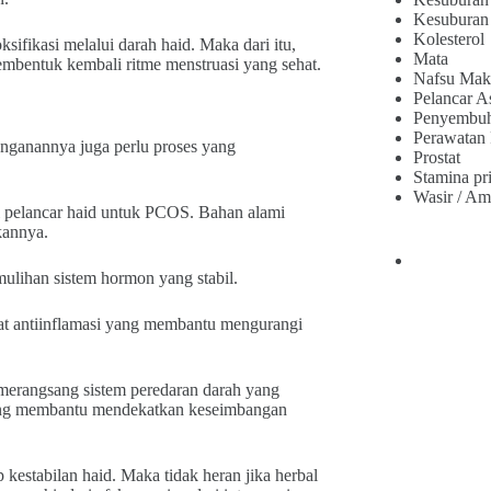
Kesuburan
Kolesterol
sifikasi melalui darah haid. Maka dari itu,
Mata
mbentuk kembali ritme menstruasi yang sehat.
Nafsu Mak
Pelancar A
Penyembu
Perawatan
nganannya juga perlu proses yang
Prostat
Stamina pr
Wasir / Am
i pelancar haid untuk PCOS. Bahan alami
kannya.
lihan sistem hormon yang stabil.
at antiinflamasi yang membantu mengurangi
erangsang sistem peredaran darah yang
ang membantu mendekatkan keseimbangan
estabilan haid. Maka tidak heran jika herbal