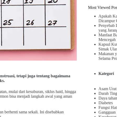
Most Viewed Pos
Apakah Ka
Dicampur 
Penyebab 
yang Jaran
Manfaat B
Mencegah 
Kapsul Kut
Simak Ula
Makanan y
Selama Pr
Kategori
truasi, tetapi juga tentang bagaimana
ks.
Asam Urat
n, mulai dari kesuburan, siklus haid, hingga
Darah Ting
rmon bisa menjadi langkah awal yang aman
Daya tahan
Diabetes
Fungsi Hat
n berhenti sama sekali. Ini disebabkan
Gangguan
n.
Kesuburan 