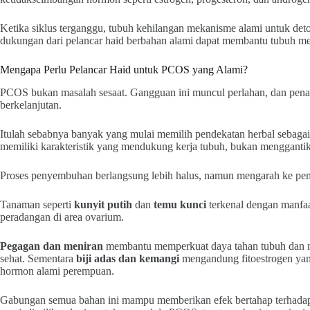
Ketika siklus terganggu, tubuh kehilangan mekanisme alami untuk detok
dukungan dari pelancar haid berbahan alami dapat membantu tubuh me
Mengapa Perlu Pelancar Haid untuk PCOS yang Alami?
PCOS bukan masalah sesaat. Gangguan ini muncul perlahan, dan pena
berkelanjutan.
Itulah sebabnya banyak yang mulai memilih pendekatan herbal sebaga
memiliki karakteristik yang mendukung kerja tubuh, bukan mengganti
Proses penyembuhan berlangsung lebih halus, namun mengarah ke pemu
Tanaman seperti
kunyit putih
dan
temu kunci
terkenal dengan manfa
peradangan di area ovarium.
Pegagan dan meniran
membantu memperkuat daya tahan tubuh dan m
sehat. Sementara
biji adas dan kemangi
mengandung fitoestrogen y
hormon alami perempuan.
Gabungan semua bahan ini mampu memberikan efek bertahap terhadap k