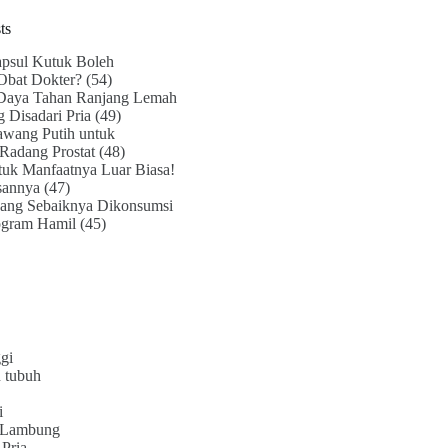
ts
psul Kutuk Boleh
Obat Dokter?
(54)
Daya Tahan Ranjang Lemah
g Disadari Pria
(49)
awang Putih untuk
Radang Prostat
(48)
uk Manfaatnya Luar Biasa!
sannya
(47)
ang Sebaiknya Dikonsumsi
ogram Hamil
(45)
gi
 tubuh
i
 Lambung
Pria