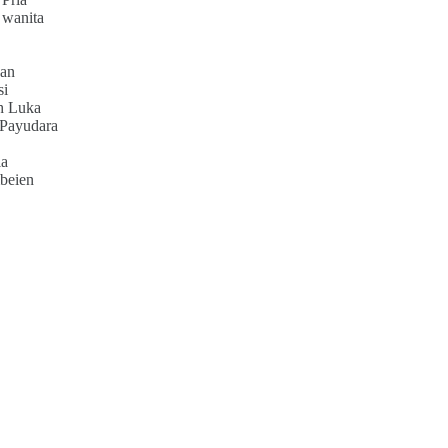
 wanita
an
si
h Luka
 Payudara
ia
beien