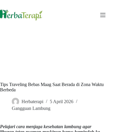
Skip
to
content
Tips Traveling Bebas Maag Saat Berada di Zona Waktu
Berbeda
Herbaterapi
5 April 2026
Gangguan Lambung
Pelajari cara menjaga kesehatan lambung agar
liburan tetap nyaman meskipun harus berpindah ke