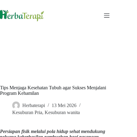
Skip
to
content
Tips Menjaga Kesehatan Tubuh agar Sukses Menjalani
Program Kehamilan
Herbaterapi
13 Mei 2026
Kesuburan Pria
,
Kesuburan wanita
Persiapan fisik melalui pola hidup sehat mendukung
peluang keberhasilan pembuahan bagi pasangan.