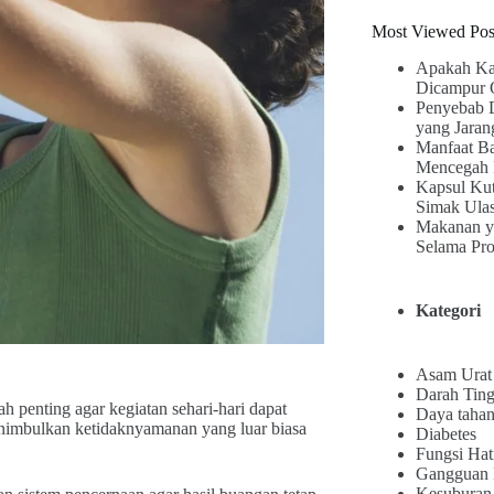
Most Viewed Pos
Apakah Ka
Dicampur 
Penyebab 
yang Jaran
Manfaat B
Mencegah 
Kapsul Kut
Simak Ula
Makanan y
Selama Pr
Kategori
Asam Urat
Darah Ting
h penting agar kegiatan sehari-hari dapat
Daya tahan
nimbulkan ketidaknyamanan yang luar biasa
Diabetes
Fungsi Hat
Gangguan
Kesuburan 