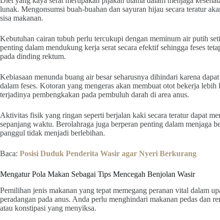
Diet yang kaya serat merupakan pijakan utama dalam menjaga kesehata
lunak. Mengonsumsi buah-buahan dan sayuran hijau secara teratur a
sisa makanan.
Kebutuhan cairan tubuh perlu tercukupi dengan meminum air putih setid
penting dalam mendukung kerja serat secara efektif sehingga feses teta
pada dinding rektum.
Kebiasaan menunda buang air besar seharusnya dihindari karena dapa
dalam feses. Kotoran yang mengeras akan membuat otot bekerja lebi
terjadinya pembengkakan pada pembuluh darah di area anus.
Aktivitas fisik yang ringan seperti berjalan kaki secara teratur dapat 
sepanjang waktu. Berolahraga juga berperan penting dalam menjaga be
panggul tidak menjadi berlebihan.
Baca:
Posisi Duduk Penderita Wasir agar Nyeri Berkurang
Mengatur Pola Makan Sebagai Tips Mencegah Benjolan Wasir
Pemilihan jenis makanan yang tepat memegang peranan vital dalam up
peradangan pada anus. Anda perlu menghindari makanan pedas dan ren
atau konstipasi yang menyiksa.