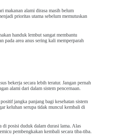
ri makanan alami dirasa masih belum
menjadi prioritas utama sebelum memutuskan
unakan handuk lembut sangat membantu
n pada area anus sering kali memperparah
us bekerja secara lebih teratur. Jangan pernah
an alami dari dalam sistem pencernaan.
ositif jangka panjang bagi kesehatan sistem
ar keluhan serupa tidak muncul kembali di
di posisi duduk dalam durasi lama. Alas
emicu pembengkakan kembali secara tiba-tiba.