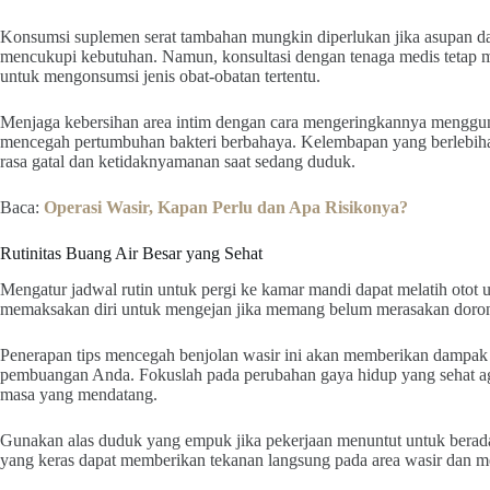
Konsumsi suplemen serat tambahan mungkin diperlukan jika asupan da
mencukupi kebutuhan. Namun, konsultasi dengan tenaga medis tetap 
untuk mengonsumsi jenis obat-obatan tertentu.
Menjaga kebersihan area intim dengan cara mengeringkannya mengg
mencegah pertumbuhan bakteri berbahaya. Kelembapan yang berlebiha
rasa gatal dan ketidaknyamanan saat sedang duduk.
Baca:
Operasi Wasir, Kapan Perlu dan Apa Risikonya?
Rutinitas Buang Air Besar yang Sehat
Mengatur jadwal rutin untuk pergi ke kamar mandi dapat melatih otot us
memaksakan diri untuk mengejan jika memang belum merasakan dorong
Penerapan tips mencegah benjolan wasir ini akan memberikan dampak p
pembuangan Anda. Fokuslah pada perubahan gaya hidup yang sehat ag
masa yang mendatang.
Gunakan alas duduk yang empuk jika pekerjaan menuntut untuk berada 
yang keras dapat memberikan tekanan langsung pada area wasir dan m