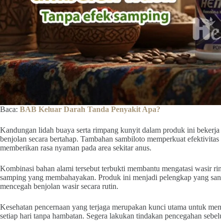
Baca:
BAB Keluar Darah Tanda Penyakit Apa?
Kandungan lidah buaya serta rimpang kunyit dalam produk ini bekerj
benjolan secara bertahap. Tambahan sambiloto memperkuat efektivit
memberikan rasa nyaman pada area sekitar anus.
Kombinasi bahan alami tersebut terbukti membantu mengatasi wasir r
samping yang membahayakan. Produk ini menjadi pelengkap yang sang
mencegah benjolan wasir secara rutin.
Kesehatan pencernaan yang terjaga merupakan kunci utama untuk meni
setiap hari tanpa hambatan. Segera lakukan tindakan pencegahan se