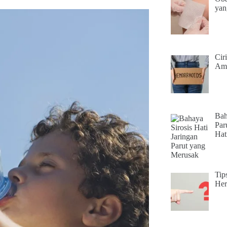
yan
Cir
Amb
Bah
Par
Hat
Tip
Her