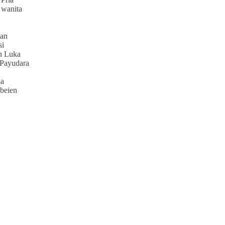
 wanita
an
si
h Luka
 Payudara
ia
beien