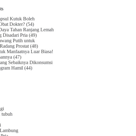
ts
psul Kutuk Boleh
Obat Dokter?
(54)
Daya Tahan Ranjang Lemah
g Disadari Pria
(49)
awang Putih untuk
Radang Prostat
(48)
uk Manfaatnya Luar Biasa!
sannya
(47)
ang Sebaiknya Dikonsumsi
ogram Hamil
(44)
gi
 tubuh
i
 Lambung
Pria