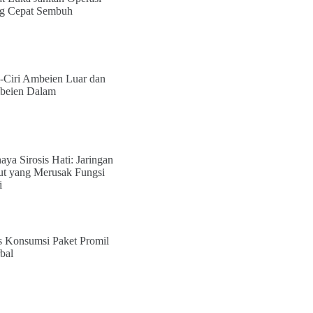
g Cepat Sembuh
i-Ciri Ambeien Luar dan
eien Dalam
aya Sirosis Hati: Jaringan
ut yang Merusak Fungsi
i
s Konsumsi Paket Promil
bal