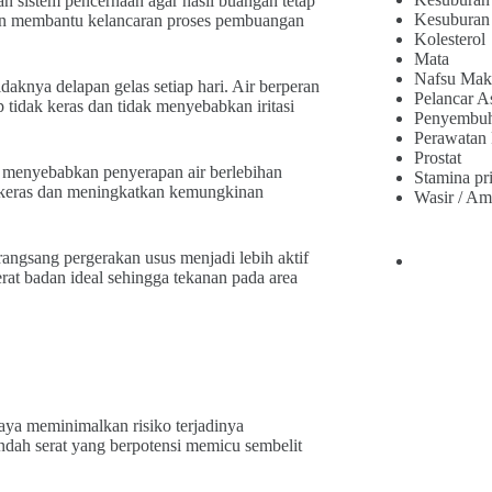
n sistem pencernaan agar hasil buangan tetap
Kesuburan
kan membantu kelancaran proses pembuangan
Kolesterol
Mata
Nafsu Mak
aknya delapan gelas setiap hari. Air berperan
Pelancar A
p tidak keras dan tidak menyebabkan iritasi
Penyembu
Perawatan
Prostat
t menyebabkan penyerapan air berlebihan
Stamina pr
h keras dan meningkatkan kemungkinan
Wasir / Am
merangsang pergerakan usus menjadi lebih aktif
rat badan ideal sehingga tekanan pada area
aya meminimalkan risiko terjadinya
dah serat yang berpotensi memicu sembelit