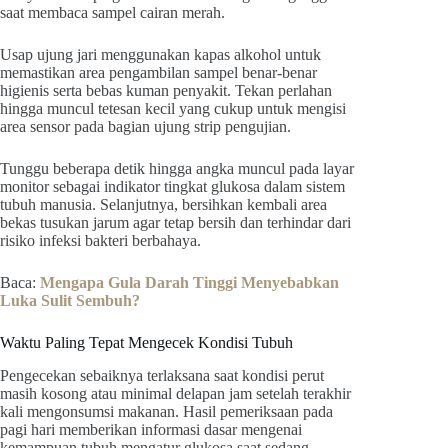
saat membaca sampel cairan merah.
Usap ujung jari menggunakan kapas alkohol untuk
memastikan area pengambilan sampel benar-benar
higienis serta bebas kuman penyakit. Tekan perlahan
hingga muncul tetesan kecil yang cukup untuk mengisi
area sensor pada bagian ujung strip pengujian.
Tunggu beberapa detik hingga angka muncul pada layar
monitor sebagai indikator tingkat glukosa dalam sistem
tubuh manusia. Selanjutnya, bersihkan kembali area
bekas tusukan jarum agar tetap bersih dan terhindar dari
risiko infeksi bakteri berbahaya.
Baca:
Mengapa Gula Darah Tinggi Menyebabkan
Luka Sulit Sembuh?
Waktu Paling Tepat Mengecek Kondisi Tubuh
Pengecekan sebaiknya terlaksana saat kondisi perut
masih kosong atau minimal delapan jam setelah terakhir
kali mengonsumsi makanan. Hasil pemeriksaan pada
pagi hari memberikan informasi dasar mengenai
kemampuan tubuh mengatur glukosa saat sedang