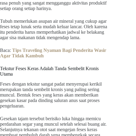
rasa penuh yang sangat mengganggu aktivitas produktif
setiap orang setiap harinya.
Tubuh memerlukan asupan air mineral yang cukup agar
feses tetap lunak serta mudah keluar lancar. Oleh karena
itu penderita harus memperhatikan jadwal ke belakang
agar sisa makanan tidak mengendap lama.
Baca:
Tips Traveling Nyaman Bagi Penderita Wasir
Agar Tidak Kambuh
Tekstur Feses Keras Adalah Tanda Sembelit Kronis
Utama
Feses dengan tekstur sangat padat menyerupai kerikil
merupakan tanda sembelit kronis yang paling sering
muncul. Bentuk feses yang keras akan memberikan
gesekan kasar pada dinding saluran anus saat proses
pengeluaran.
Gesekan tajam tersebut berisiko luka hingga memicu
perdarahan segar yang muncul setelah selesai buang air.
Selanjutnya tekanan otot saat mengejan feses keras
membuat pembuluh darah vena membengkak secara