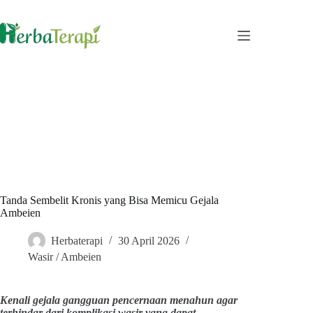
Skip
to
content
Tanda Sembelit Kronis yang Bisa Memicu Gejala
Ambeien
Herbaterapi
30 April 2026
Wasir / Ambeien
Kenali gejala gangguan pencernaan menahun agar
terhindar dari komplikasi wasir yang dapat