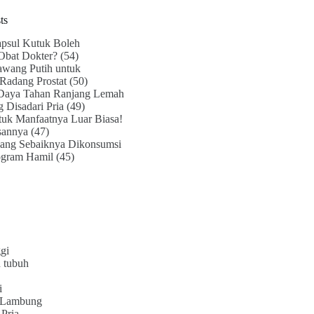
ts
psul Kutuk Boleh
Obat Dokter?
(54)
awang Putih untuk
Radang Prostat
(50)
Daya Tahan Ranjang Lemah
g Disadari Pria
(49)
uk Manfaatnya Luar Biasa!
sannya
(47)
ang Sebaiknya Dikonsumsi
ogram Hamil
(45)
gi
 tubuh
i
 Lambung
Pria