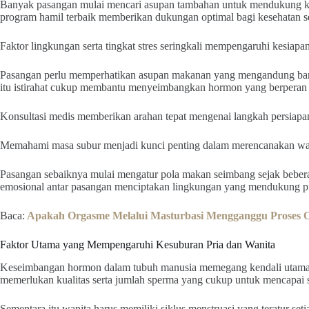
Banyak pasangan mulai mencari asupan tambahan untuk mendukung k
program hamil terbaik memberikan dukungan optimal bagi kesehatan s
Faktor lingkungan serta tingkat stres seringkali mempengaruhi kesia
Pasangan perlu memperhatikan asupan makanan yang mengandung ban
itu istirahat cukup membantu menyeimbangkan hormon yang berperan 
Konsultasi medis memberikan arahan tepat mengenai langkah persiapan
Memahami masa subur menjadi kunci penting dalam merencanakan wak
Pasangan sebaiknya mulai mengatur pola makan seimbang sejak bebe
emosional antar pasangan menciptakan lingkungan yang mendukung p
Baca:
Apakah Orgasme Melalui Masturbasi Mengganggu Proses O
Faktor Utama yang Mempengaruhi Kesuburan Pria dan Wanita
Keseimbangan hormon dalam tubuh manusia memegang kendali utama 
memerlukan kualitas serta jumlah sperma yang cukup untuk mencapai se
Sementara itu wanita harus memiliki siklus menstruasi yang teratur set