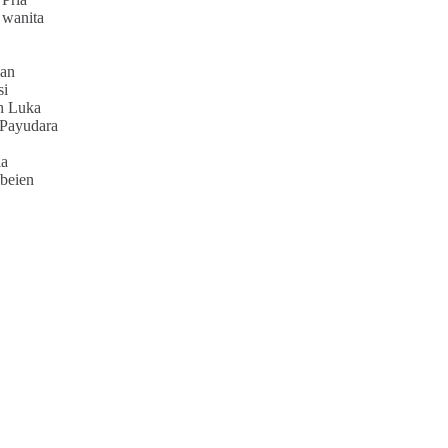
 wanita
an
si
h Luka
 Payudara
ia
beien