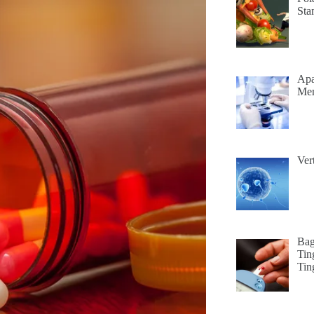
Sta
Apa
Mem
Ver
Bag
Tin
Tin