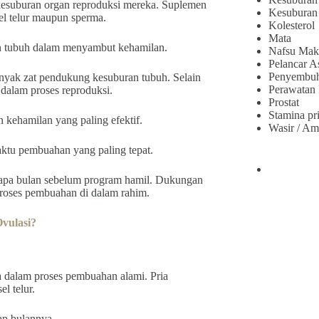
esuburan organ reproduksi mereka. Suplemen
Kesuburan
el telur maupun sperma.
Kolesterol
Mata
pan tubuh dalam menyambut kehamilan.
Nafsu Mak
Pelancar A
Penyembu
yak zat pendukung kesuburan tubuh. Selain
Perawatan
dalam proses reproduksi.
Prostat
Stamina pr
 kehamilan yang paling efektif.
Wasir / Am
tu pembuahan yang paling tepat.
rapa bulan sebelum program hamil. Dukungan
roses pembuahan di dalam rahim.
vulasi?
dalam proses pembuahan alami. Pria
l telur.
iap bulannya.