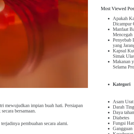
Most Viewed Pos
Apakah Ka
Dicampur 
Manfaat B
Mencegah 
Penyebab 
yang Jaran
Kapsul Kut
Simak Ula
Makanan y
Selama Pr
Kategori
Asam Urat
ri mewujudkan impian buah hati. Persiapan
Darah Ting
k secara bersamaan.
Daya tahan
Diabetes
Fungsi Hat
terjadinya pembuahan secara alami.
Gangguan
Kesuburan 