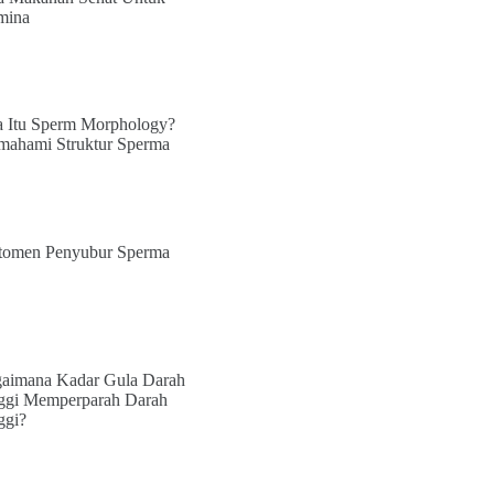
mina
 Itu Sperm Morphology?
ahami Struktur Sperma
tomen Penyubur Sperma
aimana Kadar Gula Darah
ggi Memperparah Darah
ggi?