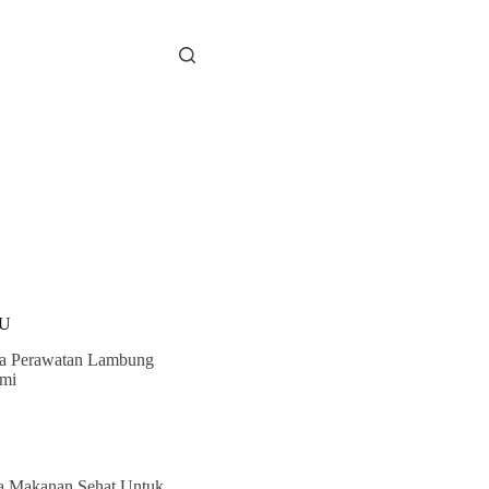
U
a Perawatan Lambung
mi
a Makanan Sehat Untuk