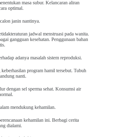
menentukan masa subur. Kelancaran aliran
ara optimal.
alon janin nantinya.
idakteraturan jadwal menstruasi pada wanita.
rbagai gangguan kesehatan. Penggunaan bahan
is.
rhadap adanya masalah sistem reproduksi.
keberhasilan program hamil tersebut. Tubuh
andung nanti.
lur dengan sel sperma sehat. Konsumsi air
normal.
 dalam mendukung kehamilan.
perencanaan kehamilan ini. Berbagi cerita
ng dialami.