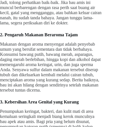
Jadi, tolong perhatikan baik-baik. Jika bau amis ini
muncul berbarengan dengan rasa perih saat buang air
kecil, gatal yang mengganggu, atau bahkan keluar cairan
nanah, itu sudah tanda bahaya. Jangan tunggu lama-
lama, segera periksakan diri ke dokter.
2. Pengaruh Makanan Beraroma Tajam
Makanan dengan aroma menyengat adalah penyebab
umum yang bersifat sementara dan tidak berbahaya.
Konsumsi bawang putih, bawang merah, asparagus,
daging merah berlebihan, hingga kopi dan alkohol dapat
memengaruhi aroma keringat, urin, dan juga sperma
Anda. Senyawa sulfur dalam makanan tersebut diserap
tubuh dan dikeluarkan kembali melalui cairan tubuh,
menciptakan aroma yang kurang sedap. Berita baiknya,
bau ini akan hilang dengan sendirinya setelah makanan
tersebut tuntas dicerna.
3. Kebersihan Area Genital yang Kurang
Penumpukan keringat, bakteri, dan kulit mati di area
kemaluan seringkali menjadi biang kerok munculnya
bau apek atau amis. Bagi pria yang belum disunat,
penumpukan kotoran putih (smegma) di balik kulup