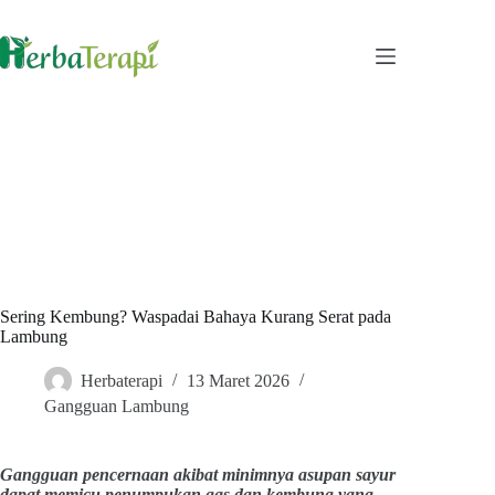
Skip
to
content
Sering Kembung? Waspadai Bahaya Kurang Serat pada
Lambung
Herbaterapi
13 Maret 2026
Gangguan Lambung
Gangguan pencernaan akibat minimnya asupan sayur
dapat memicu penumpukan gas dan kembung yang