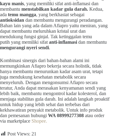
kayu manis
, yang memiliki sifat anti-inflamasi dan
membantu
menstabilkan kadar gula darah.
Kedua,
ada
temu mangga
, yang berkhasiat sebagai
antioksidan
dan membantu mengurangi peradangan.
Bahan lain yang ada dalam Afiapro yaitu meniran, yang
dapat membantu meluruhkan kristal urat dan
mendukung fungsi ginjal. Tak ketinggalan temu
putih yang memiliki sifat
anti-inflamasi
dan membantu
mengurangi nyeri sendi
.
Kombinasi sinergis dari bahan-bahan alami ini
memungkinkan Afiapro bekerja secara holistik, tidak
hanya membantu menurunkan kadar asam urat, tetapi
juga mendukung kesehatan metabolik secara
menyeluruh. Dengan mengonsumsi Afiapro secara
teratur, Anda dapat merasakan kenyamanan sendi yang
lebih baik, membantu mengontrol kadar kolesterol, dan
menjaga stabilitas gula darah. Ini adalah langkah proaktif
untuk hidup yang lebih sehat dan terbebas dari
kekhawatiran penyakit metabolik. Untuk info produk
dan pemesanan hubungi
WA 08999277308
atau order
via marketplace
Shopee.
Post Views:
21