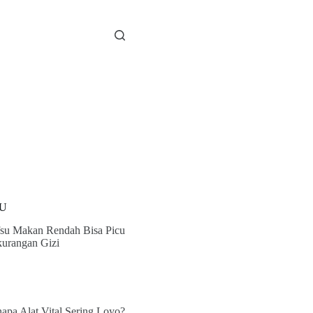
U
su Makan Rendah Bisa Picu
urangan Gizi
apa Alat Vital Sering Loyo?