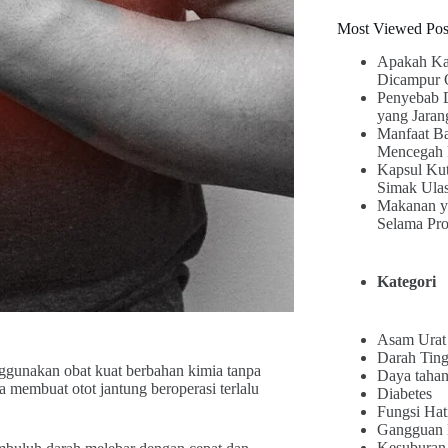
Most Viewed Pos
Apakah Ka
Dicampur 
Penyebab 
yang Jaran
Manfaat B
Mencegah 
Kapsul Kut
Simak Ula
Makanan y
Selama Pr
Kategori
Asam Urat
Darah Ting
nggunakan obat kuat berbahan kimia tanpa
Daya tahan
a membuat otot jantung beroperasi terlalu
Diabetes
Fungsi Hat
Gangguan
Kesuburan 