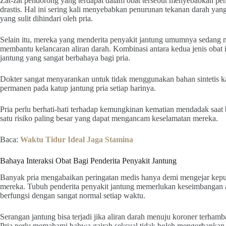
Zat-zat pendorong yang terdapat dalam obat tersebut menyebabkan pe
drastis. Hal ini sering kali menyebabkan penurunan tekanan darah ya
yang sulit dihindari oleh pria.
Selain itu, mereka yang menderita penyakit jantung umumnya sedang m
membantu kelancaran aliran darah. Kombinasi antara kedua jenis obat
jantung yang sangat berbahaya bagi pria.
Dokter sangat menyarankan untuk tidak menggunakan bahan sintetis 
permanen pada katup jantung pria setiap harinya.
Pria perlu berhati-hati terhadap kemungkinan kematian mendadak saat
satu risiko paling besar yang dapat mengancam keselamatan mereka.
Baca:
Waktu Tidur Ideal Jaga Stamina
Bahaya Interaksi Obat Bagi Penderita Penyakit Jantung
Banyak pria mengabaikan peringatan medis hanya demi mengejar kepua
mereka. Tubuh penderita penyakit jantung memerlukan keseimbangan as
berfungsi dengan sangat normal setiap waktu.
Serangan jantung bisa terjadi jika aliran darah menuju koroner terhamba
Pria perlu memahami bahwa gairah seksual tidak boleh mengorbankan