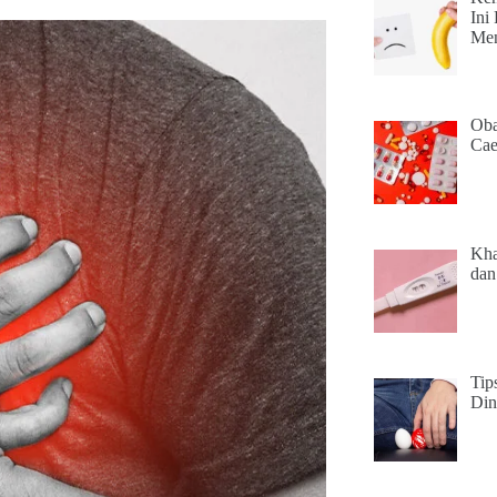
Ini
Men
Oba
Cae
Kha
dan
Tip
Din