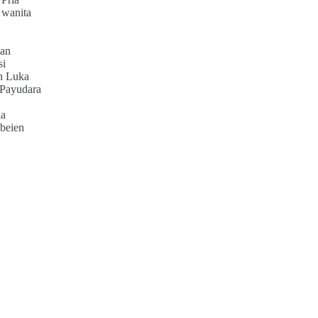
 wanita
an
si
h Luka
 Payudara
ia
beien