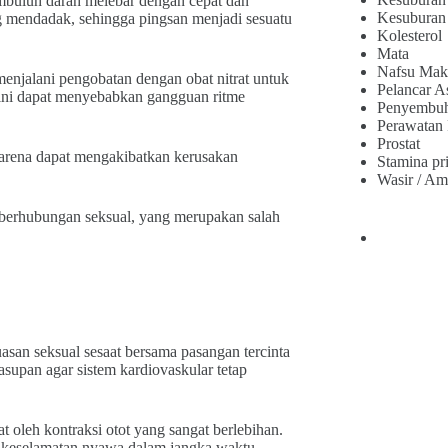
mbuluh darah melebar dengan cepat dan
Kesuburan
ng mendadak, sehingga pingsan menjadi sesuatu
Kolesterol
Mata
Nafsu Mak
enjalani pengobatan dengan obat nitrat untuk
Pelancar A
 ini dapat menyebabkan gangguan ritme
Penyembu
Perawatan
Prostat
karena dapat mengakibatkan kerusakan
Stamina pr
Wasir / Am
 berhubungan seksual, yang merupakan salah
san seksual sesaat bersama pasangan tercinta
upan agar sistem kardiovaskular tetap
t oleh kontraksi otot yang sangat berlebihan.
 keselamatan nyawa dalam jangka waktu