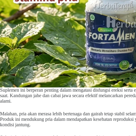
Suplemen ini berperan penting dalam mengatasi disfungsi ereksi serta ej
saat. Kandungan jahe dan cabai jawa secara efektif melancarkan pereda
alami.
Malahan, pria akan merasa lebih bertenaga dan gairah tetap stabil selam
Produk ini mendukung pria dalam mendapatkan kesehatan reproduksi y
kondisi jantung.