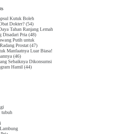
ts
psul Kutuk Boleh
Obat Dokter?
(54)
Daya Tahan Ranjang Lemah
g Disadari Pria
(48)
awang Putih untuk
Radang Prostat
(47)
uk Manfaatnya Luar Biasa!
sannya
(46)
ang Sebaiknya Dikonsumsi
ogram Hamil
(44)
gi
 tubuh
i
 Lambung
Pria