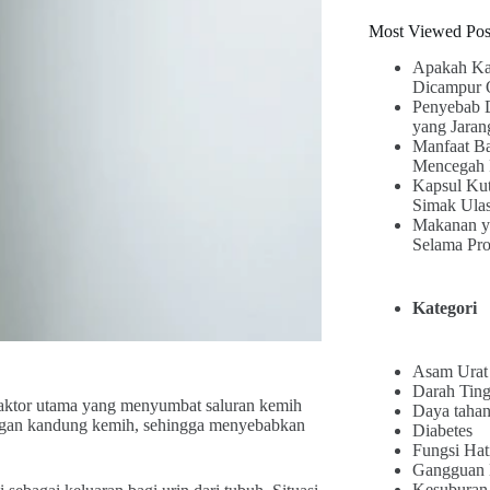
Most Viewed Pos
Apakah Ka
Dicampur 
Penyebab 
yang Jaran
Manfaat B
Mencegah 
Kapsul Kut
Simak Ula
Makanan y
Selama Pr
Kategori
Asam Urat
Darah Ting
 faktor utama yang menyumbat saluran kemih
Daya tahan
ngan kandung kemih, sehingga menyebabkan
Diabetes
Fungsi Hat
Gangguan
Kesuburan 