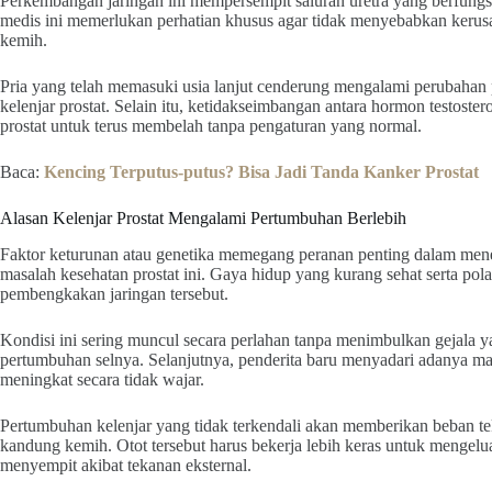
Perkembangan jaringan ini mempersempit saluran uretra yang berfungsi 
medis ini memerlukan perhatian khusus agar tidak menyebabkan keru
kemih.
Pria yang telah memasuki usia lanjut cenderung mengalami perubahan pad
kelenjar prostat. Selain itu, ketidakseimbangan antara hormon testoste
prostat untuk terus membelah tanpa pengaturan yang normal.
Baca:
Kencing Terputus-putus? Bisa Jadi Tanda Kanker Prostat
Alasan Kelenjar Prostat Mengalami Pertumbuhan Berlebih
Faktor keturunan atau genetika memegang peranan penting dalam menen
masalah kesehatan prostat ini. Gaya hidup yang kurang sehat serta po
pembengkakan jaringan tersebut.
Kondisi ini sering muncul secara perlahan tanpa menimbulkan gejala 
pertumbuhan selnya. Selanjutnya, penderita baru menyadari adanya mas
meningkat secara tidak wajar.
Pertumbuhan kelenjar yang tidak terkendali akan memberikan beban tek
kandung kemih. Otot tersebut harus bekerja lebih keras untuk mengelu
menyempit akibat tekanan eksternal.