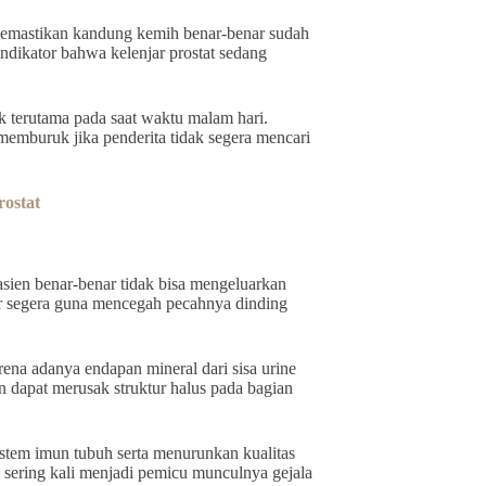
memastikan kandung kemih benar-benar sudah
indikator bahwa kelenjar prostat sedang
ak terutama pada saat waktu malam hari.
emburuk jika penderita tidak segera mencari
ostat
asien benar-benar tidak bisa mengeluarkan
er segera guna mencegah pecahnya dinding
ena adanya endapan mineral dari sisa urine
n dapat merusak struktur halus pada bagian
istem imun tubuh serta menurunkan kualitas
sering kali menjadi pemicu munculnya gejala