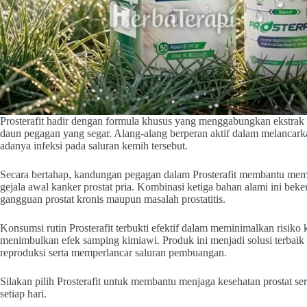
Prosterafit hadir dengan formula khusus yang menggabungkan ekstrak s
daun pegagan yang segar. Alang-alang berperan aktif dalam melancarka
adanya infeksi pada saluran kemih tersebut.
Secara bertahap, kandungan pegagan dalam Prosterafit membantu memp
gejala awal kanker prostat pria. Kombinasi ketiga bahan alami ini bek
gangguan prostat kronis maupun masalah prostatitis.
Konsumsi rutin Prosterafit terbukti efektif dalam meminimalkan risik
menimbulkan efek samping kimiawi. Produk ini menjadi solusi terbaik 
reproduksi serta memperlancar saluran pembuangan.
Silakan pilih Prosterafit untuk membantu menjaga kesehatan prostat se
setiap hari.