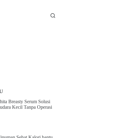
U
hita Breasty Serum Solusi
udara Kecil Tanpa Operasi
inuman Sehat Kalori bantu