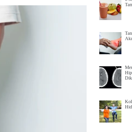
Tam
Tan
Aku
Men
Hip
Dik
Kol
Hid