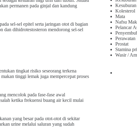
sebagai keluaran bagi urin dari tubuh. Situasi
Kesuburan
sakan permanen pada ginjal dan kandung
Kolesterol
Mata
Nafsu Mak
a sel-sel epitel serta jaringan otot di bagian
Pelancar A
ron dan dihidrotestosteron mendorong sel-sel
Penyembu
Perawatan
Prostat
Stamina pr
Wasir / Am
tukan tingkat risiko seseorang terkena
la makan tinggi lemak juga mempercepat proses
yang mencolok pada fase-fase awal
alah ketika frekuensi buang air kecil mulai
anan yang besar pada otot-otot di sekitar
arkan urine melalui saluran yang sudah