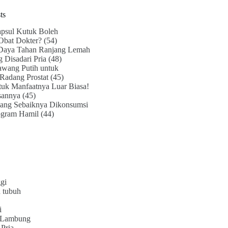
ts
psul Kutuk Boleh
Obat Dokter?
(54)
Daya Tahan Ranjang Lemah
g Disadari Pria
(48)
awang Putih untuk
Radang Prostat
(45)
uk Manfaatnya Luar Biasa!
sannya
(45)
ang Sebaiknya Dikonsumsi
ogram Hamil
(44)
gi
 tubuh
i
 Lambung
Pria