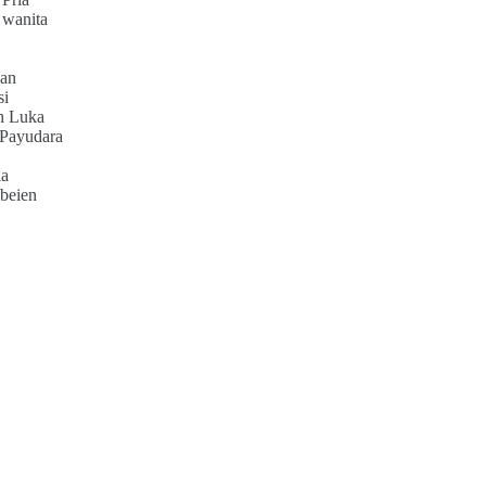
 wanita
an
si
h Luka
 Payudara
ia
beien