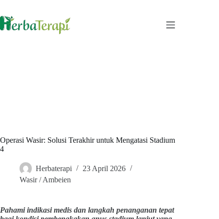
Skip
to
content
Operasi Wasir: Solusi Terakhir untuk Mengatasi Stadium
4
Herbaterapi
23 April 2026
Wasir / Ambeien
Pahami indikasi medis dan langkah penanganan tepat
bagi kondisi pembengkakan anus stadium lanjut yang