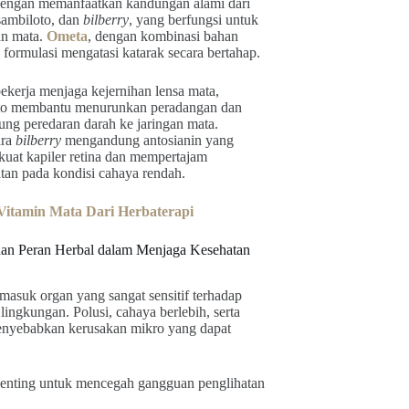
dengan memanfaatkan kandungan alami dari
sambiloto, dan
bilberry
, yang berfungsi untuk
an mata.
Ometa
, dengan kombinasi bahan
, formulasi mengatasi katarak secara bertahap.
ekerja menjaga kejernihan lensa mata,
to membantu menurunkan peradangan dan
ng peredaran darah ke jaringan mata.
ara
bilberry
mengandung antosianin yang
uat kapiler retina dan mempertajam
tan pada kondisi cahaya rendah.
itamin Mata Dari Herbaterapi
an Peran Herbal dalam Menjaga Kesehatan
masuk organ yang sangat sensitif terhadap
lingkungan. Polusi, cahaya berlebih, serta
menyebabkan kerusakan mikro yang dapat
h penting untuk mencegah gangguan penglihatan