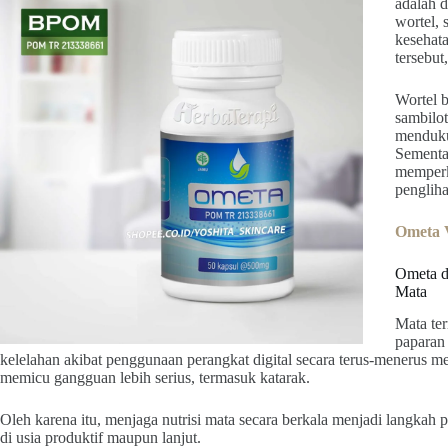
adalah 
wortel, 
kesehat
tersebut
Wortel b
sambilo
menduku
Sement
memperk
pengliha
Ometa V
Ometa d
Mata
Mata ter
paparan 
kelelahan akibat penggunaan perangkat digital secara terus-menerus 
memicu gangguan lebih serius, termasuk katarak.
Oleh karena itu, menjaga nutrisi mata secara berkala menjadi langka
di usia produktif maupun lanjut.