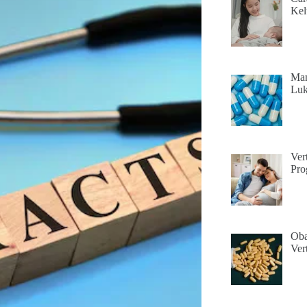
Kel
Man
Luk
Ver
Pro
Oba
Ver