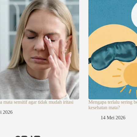
 mata sensitif agar tidak mudah iritasi
Mengapa terlalu sering 
kesehatan mata?
i 2026
14 Mei 2026