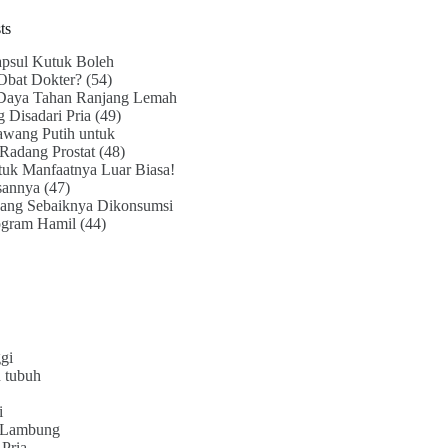
ts
psul Kutuk Boleh
Obat Dokter?
(54)
Daya Tahan Ranjang Lemah
g Disadari Pria
(49)
awang Putih untuk
Radang Prostat
(48)
uk Manfaatnya Luar Biasa!
sannya
(47)
ang Sebaiknya Dikonsumsi
ogram Hamil
(44)
gi
 tubuh
i
 Lambung
Pria