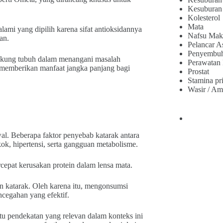
Kesuburan
Kolesterol
Mata
lami yang dipilih karena sifat antioksidannya
Nafsu Mak
an.
Pelancar A
Penyembu
ukung tubuh dalam menangani masalah
Perawatan
at memberikan manfaat jangka panjang bagi
Prostat
Stamina pr
Wasir / Am
wal. Beberapa faktor penyebab katarak antara
kok, hipertensi, serta gangguan metabolisme.
cepat kerusakan protein dalam lensa mata.
n katarak. Oleh karena itu, mengonsumsi
ncegahan yang efektif.
tu pendekatan yang relevan dalam konteks ini