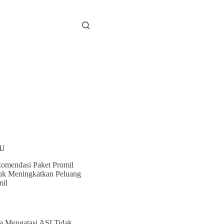
U
omendasi Paket Promil
uk Meningkatkan Peluang
il
a Mengatasi ASI Tidak