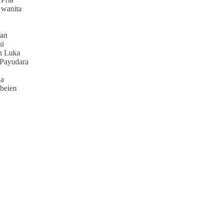
 wanita
an
si
h Luka
 Payudara
ia
beien