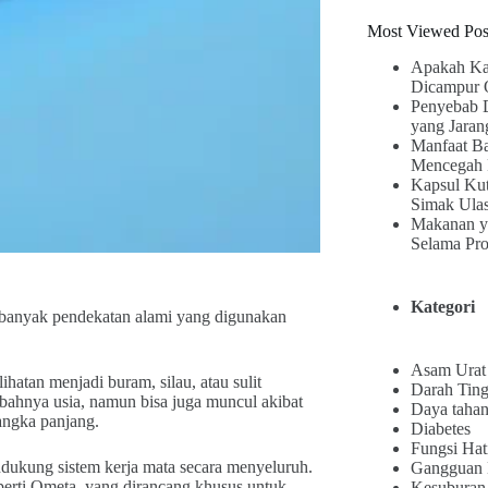
Most Viewed Pos
Apakah Ka
Dicampur 
Penyebab 
yang Jaran
Manfaat B
Mencegah 
Kapsul Kut
Simak Ula
Makanan y
Selama Pr
Kategori
n banyak pendekatan alami yang digunakan
Asam Urat
hatan menjadi buram, silau, atau sulit
Darah Ting
ahnya usia, namun bisa juga muncul akibat
Daya tahan
jangka panjang.
Diabetes
Fungsi Hat
ndukung sistem kerja mata secara menyeluruh.
Gangguan
eperti Ometa, yang dirancang khusus untuk
Kesuburan 